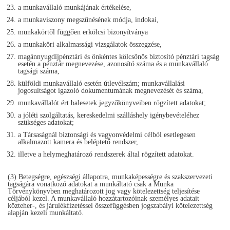
a munkavállaló munkájának értékelése,
a munkaviszony megszűnésének módja, indokai,
munkakörtől függően erkölcsi bizonyítványa
a munkaköri alkalmassági vizsgálatok összegzése,
magánnyugdíjpénztári és önkéntes kölcsönös biztosító pénztári tagság
esetén a pénztár megnevezése, azonosító száma és a munkavállaló
tagsági száma,
külföldi munkavállaló esetén útlevélszám; munkavállalási
jogosultságot igazoló dokumentumának megnevezését és száma,
munkavállalót ért balesetek jegyzőkönyveiben rögzített adatokat;
a jóléti szolgáltatás, kereskedelmi szálláshely igénybevételéhez
szükséges adatokat;
a Társaságnál biztonsági és vagyonvédelmi célból esetlegesen
alkalmazott kamera és beléptető rendszer,
illetve a helymeghatározó rendszerek által rögzített adatokat.
(3) Betegségre, egészségi állapotra, munkaképességre és szakszervezeti
tagságára vonatkozó adatokat a munkáltató csak a Munka
Törvénykönyvben meghatározott jog vagy kötelezettség teljesítése
céljából kezel. A munkavállaló hozzátartozóinak személyes adatait
közteher-, és járulékfizetéssel összefüggésben jogszabályi kötelezettség
alapján kezeli munkáltató.