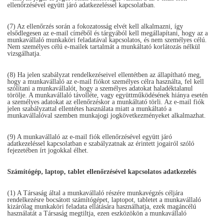
ellenőrzésével együtt járó adatkezeléssel kapcsolatban.
(7) Az ellenőrzés során a fokozatosság elvét kell alkalmazni, így
elsődlegesen az e-mail címéből és tárgyából kell megállapítani, hogy az a
munkavállaló munkaköri feladatával kapcsolatos, és nem személyes célú.
Nem személyes célú e-mailek tartalmát a munkáltató korlátozás nélkül
vizsgálhatja.
(8) Ha jelen szabályzat rendelkezéseivel ellentétben az állapítható meg,
hogy a munkavállaló az e-mail fiókot személyes célra használta, fel kell
szólítani a munkavállalót, hogy a személyes adatokat haladéktalanul
törölje. A munkavállaló távolléte, vagy együttműködésének hiánya esetén
a személyes adatokat az ellenőrzéskor a munkáltató törli. Az e-mail fiók
jelen szabályzattal ellentétes használata miatt a munkáltató a
munkavállalóval szemben munkajogi jogkövetkezményeket alkalmazhat.
(9) A munkavállaló az e-mail fiók ellenőrzésével együtt járó
adatkezeléssel kapcsolatban e szabályzatnak az érintett jogairól szóló
fejezetében írt jogokkal élhet.
Számítógép, laptop, tablet ellenőrzésével kapcsolatos adatkezelés
(1) A Társaság által a munkavállaló részére munkavégzés céljára
rendelkezésre bocsátott számítógépet, laptopot, tabletet a munkavállaló
kizárólag munkaköri feladata ellátására használhatja, ezek magáncélú
használatát a Társaság megtiltja, ezen eszközökön a munkavállaló