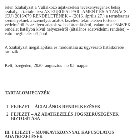
Jelen Szabályzat a Vállalkozó adatkezelési tevékenységének belső
szabályait tartalmazza AZ EURÓPAI PARLAMENT ÉS A TANÁCS
(EU) 2016/679 RENDELETÉNEK – (2016. április 27.) a természetes
személyeknek a személyes adatok kezelése tekintetében történő
védelméről és az ilyen adatok szabad áramlásáról, valamint a 95/46/EK
rendelet hatályon kívül helyezéséről (általános adatvédelmi rendelet) –
való megfelelés céljából.
A Szabályzat megállapítása és módosítása az ügyvezető hatáskörébe
tartozik.
Kelt, Szegeden, 2020. augusztus hó 03. napján
________________________________________
TARTALOMJEGYZÉK
FEJEZET – ÁLTALÁNOS RENDELKEZÉSEK
FEJEZET – AZ ADATKEZELÉS JOGSZERŰSÉGÉNEK
BIZTOSÍTÁSA
III. FEJEZET – MUNKAVISZONNYAL KAPCSOLATOS
ADATKEZELÉSEK