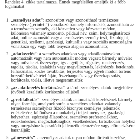
Rendelet 4. cikke tartalmazza. Ennek megfelelően emeljük ki a főbb
fogalmakat:
„személyes adat”
: azonosított vagy azonosítható természetes
személyre („érintett”) vonatkozó bármely információ; azonosítható az
a természetes személy, aki közvetlen vagy közvetett módon,
különösen valamely azonosító, például név, szám, helymeghatározó
adat, online azonosító vagy a természetes személy testi, fiziológiai,
genetikai, szellemi, gazdasági, kulturális vagy szociális azonosságára
vonatkozó egy vagy több tényező alapján azonosítható;
„adatkezelés”
: a személyes adatokon vagy adatállományokon
automatizált vagy nem automatizált módon végzett bármely művelet
vagy műveletek összessége, így a gyűjtés, rögzítés, rendszerezés,
tagolás, tárolás, átalakítás vagy megváltoztatás, lekérdezés, betekintés,
felhasználás, közlés továbbítás, terjesztés vagy egyéb módon történő
hozzáférhetővé tétel útján, összehangolás vagy összekapcsolás,
korlátozás, törlés, illetve megsemmisítés;
„az adatkezelés korlátozása”
: a tárolt személyes adatok megjelölése
jövőbeli kezelésük korlátozása céljából;
„profilalkotás”
: személyes adatok automatizált kezelésének bármely
olyan formája, amelynek során a személyes adatokat valamely
természetes személyhez fűződő bizonyos személyes jellemzők
értékelésére, különösen a munkahelyi teljesítményhez, gazdasági
helyzethez, egészségi állapothoz, személyes preferenciákhoz,
érdeklődéshez, megbízhatósághoz, viselkedéshez, tartózkodási helyhez
vagy mozgáshoz kapcsolódó jellemzők elemzésére vagy előrejelzésére
használják;
„álnevesítés”
: a személyes adatok olyan módon történő kezelése,