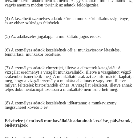
felszínre került adatok nem köthetők az egyes konkrét munkavállalókhoz,
vagyis anonim módon történik az adatok feldolgozása.
(4) A kezelhető személyes adatok köre: a munkaköri alkalmasság ténye,
és az ehhez szükséges feltételek.
(5) Az adatkezelés jogalapja: a munkáltató jogos érdeke.
(6) A személyes adatok kezelésének célja: munkaviszony létesítése,
fenntartása, munkakör betöltése.
(7) A személyes adatok címzettjei, illetve a címzettek kategóriái: A
vizsgálat eredményt a vizsgált munkavállalók, illetve a vizsgálatot végző
szakember ismerhetik meg. A munkáltató csak azt az információt kaphatja
meg, hogy a vizsgált személy a munkára alkalmas-e vagy sem, illetve
milyen feltételek biztosítandók ehhez. A vizsgálat részleteit, illetve annak
teljes dokumentációját azonban a munkáltató nem ismerheti meg.
(8) A személyes adatok kezelésének időtartama: a munkaviszony
megszűnését követő 3 év.
Felvételre jelentkező munkavállalók adatainak kezelése, pályázatok,
önéletrajzok