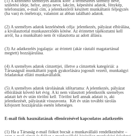
(1) A kezelhető személyes adatok köre: a természetes személy neve,
születési ideje, helye, anyja neve, lakcím, képesítési adatok, fénykép,
telefonszám, e-mail cím, a jelentkezőről készített munkáltatói feljegyzés
(ha van) és önéletrajz, valamint az abban található adatok.
(2) A személyes adatok kezelésének célja: jelentkezés, pályázat elbírálása,
a kiválasztottal munkaszerződés kötése. Az érintettet tájékoztatni kell
arról, ha a munkáltató nem őt választotta az adott állásra.
(3) Az adatkezelés jogalapja: az érintett (akár ráutaló magatartással
megtett) hozzájárulása.
(4) A személyes adatok címzettjei, illetve a címzettek kategóriái: a
Társaságnál munkáltatói jogok gyakorlására jogosult vezető, munkaügyi
feladatokat ellátó munkavállalók.
(5) A személyes adatok tárolásának időtartama: A jelentkezés, pályázat
elbírálását követő két évig. A ki nem választott jelentkezők személyes
adatait két év után törölni kell. Törölni kell annak adatait is, aki
jelentkezését, pályázatát visszavonta. Két év után további tárolás
kifejezett hozzájárulás esetén lehetséges.
E-mail fiók használatának ellenőrzésével kapcsolatos adatkezelés
(1) Ha a Társaság e-mail fiókot bocsát a munkavállaló rendelkezésére –