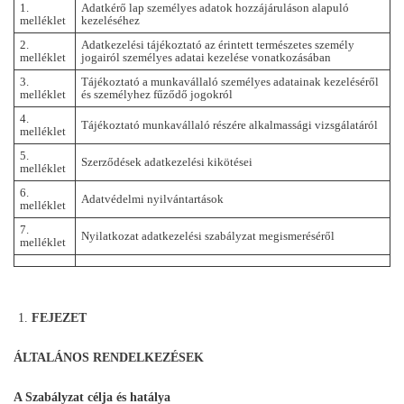
1.
Adatkérő lap személyes adatok hozzájáruláson alapuló
melléklet
kezeléséhez
2.
Adatkezelési tájékoztató az érintett természetes személy
melléklet
jogairól személyes adatai kezelése vonatkozásában
3.
Tájékoztató a munkavállaló személyes adatainak kezeléséről
melléklet
és személyhez fűződő jogokról
4.
Tájékoztató munkavállaló részére alkalmassági vizsgálatáról
melléklet
5.
Szerződések adatkezelési kikötései
melléklet
6.
Adatvédelmi nyilvántartások
melléklet
7.
Nyilatkozat adatkezelési szabályzat megismeréséről
melléklet
FEJEZET
ÁLTALÁNOS RENDELKEZÉSEK
A Szabályzat célja és hatálya