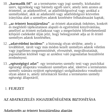
„harmadik fél”
: az a természetes vagy jogi személy, közhatalmi
szerv, ügynökség vagy bármely egyéb szerv, amely nem azonos az
érintettel, az adatkezelővel, az adatfeldolgozóval vagy azokkal a
személyekkel, akik az adatkezelő vagy adatfeldolgozó közvetlen
irányítása alatt a személyes adatok kezelésére felhatalmazást kaptak;
„az érintett hozzájárulása”
: az érintett akaratának önkéntes, konkrét
és megfelelő tájékoztatáson alapuló és egyértelmű kinyilvánítása,
amellyel az érintett nyilatkozat vagy a megerősítést félreérthetetlenül
kifejező cselekedet útján jelzi, hogy beleegyezését adja az őt érintő
személyes adatok kezeléséhez;
„adatvédelmi incidens”
: a biztonság olyan sérülése, amely a
továbbított, tárolt vagy más módon kezelt személyes adatok véletlen
vagy jogellenes megsemmisítését, elvesztését, megváltoztatását,
jogosulatlan közlését vagy az azokhoz való jogosulatlan hozzáférést
eredményezi.
„egészségügyi adat”
: egy természetes személy testi vagy pszichikai
egészségi állapotára vonatkozó személyes adat, ideértve a természetes
személy számára nyújtott egészségügyi szolgáltatásokra vonatkozó
olyan adatot is, amely információt hordoz a természetes személy
egészségi állapotáról;
FEJEZET
AZ ADATKEZELÉS JOGSZERŰSÉGÉNEK BIZTOSÍTÁSA
Adatkezelés az érintett hozzájárulása alapján