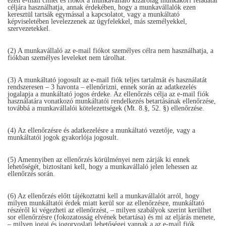
ezen e-mail címet és fiókot a munkavállaló kizárólag munkaköri feladatai
céljára használhatja, annak érdekében, hogy a munkavállalók ezen
keresztül tartsák egymással a kapcsolatot, vagy a munkáltató
képviseletében levelezzenek az ügyfelekkel, más személyekkel,
szervezetekkel.
(2) A munkavállaló az e-mail fiókot személyes célra nem használhatja, a
fiókban személyes leveleket nem tárolhat.
(3) A munkáltató jogosult az e-mail fiók teljes tartalmát és használatát
rendszeresen – 3 havonta – ellenőrizni, ennek során az adatkezelés
jogalapja a munkáltató jogos érdeke. Az ellenőrzés célja az e-mail fiók
használatára vonatkozó munkáltatói rendelkezés betartásának ellenőrzése,
továbbá a munkavállalói kötelezettségek (Mt. 8.§, 52. §) ellenőrzése.
(4) Az ellenőrzésre és adatkezelésre a munkáltató vezetője, vagy a
munkáltatói jogok gyakorlója jogosult.
(5) Amennyiben az ellenőrzés körülményei nem zárják ki ennek
lehetőségét, biztosítani kell, hogy a munkavállaló jelen lehessen az
ellenőrzés során.
(6) Az ellenőrzés előtt tájékoztatni kell a munkavállalót arról, hogy
milyen munkáltatói érdek miatt kerül sor az ellenőrzésre, munkáltató
részéről ki végezheti az ellenőrzést, – milyen szabályok szerint kerülhet
sor ellenőrzésre (fokozatosság elvének betartása) és mi az eljárás menete,
– milyen jogai és jogorvoslati lehetőségei vannak a az e-mail fiók