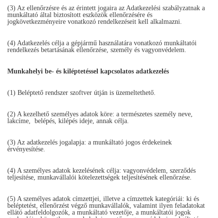
(3) Az ellenőrzésre és az érintett jogaira az Adatkezelési szabályzatnak a
munkáltató által biztosított eszközök ellenőrzésére és
jogkövetkezményeire vonatkozó rendelkezéseit kell alkalmazni.
(4) Adatkezelés célja a gépjármű használatára vonatkozó munkáltatói
rendelkezés betartásának ellenőrzése, személy és vagyonvédelem.
Munkahelyi be- és kiléptetéssel kapcsolatos adatkezelés
(1) Beléptető rendszer szoftver útján is üzemeltethető.
(2) A kezelhető személyes adatok köre: a természetes személy neve,
lakcíme, belépés, kilépés ideje, annak célja.
(3) Az adatkezelés jogalapja: a munkáltató jogos érdekeinek
érvényesítése.
(4) A személyes adatok kezelésének célja: vagyonvédelem, szerződés
teljesítése, munkavállalói kötelezettségek teljesítésének ellenőrzése.
(5) A személyes adatok címzettjei, illetve a címzettek kategóriái: ki és
beléptetést, ellenőrzést végző munkavállalók, valamint ilyen feladatokat
ellátó adatfeldolgozók, a munkáltató vezetője, a munkáltatói jogok