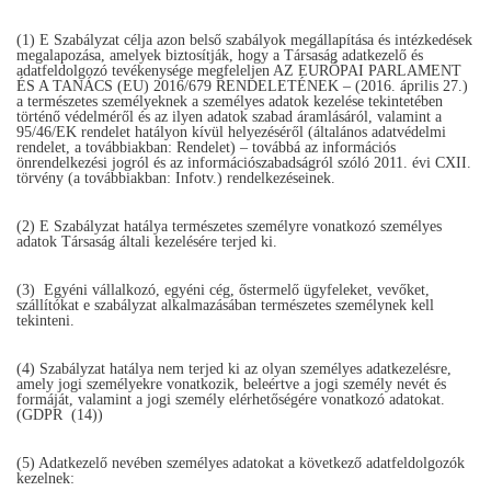
(1) E Szabályzat célja azon belső szabályok megállapítása és intézkedések
megalapozása, amelyek biztosítják, hogy a Társaság adatkezelő és
adatfeldolgozó tevékenysége megfeleljen AZ EURÓPAI PARLAMENT
ÉS A TANÁCS (EU) 2016/679 RENDELETÉNEK – (2016. április 27.)
a természetes személyeknek a személyes adatok kezelése tekintetében
történő védelméről és az ilyen adatok szabad áramlásáról, valamint a
95/46/EK rendelet hatályon kívül helyezéséről (általános adatvédelmi
rendelet, a továbbiakban: Rendelet) – továbbá az információs
önrendelkezési jogról és az információszabadságról szóló 2011. évi CXII.
törvény (a továbbiakban: Infotv.) rendelkezéseinek.
(2) E Szabályzat hatálya természetes személyre vonatkozó személyes
adatok Társaság általi kezelésére terjed ki.
(3) Egyéni vállalkozó, egyéni cég, őstermelő ügyfeleket, vevőket,
szállítókat e szabályzat alkalmazásában természetes személynek kell
tekinteni.
(4) Szabályzat hatálya nem terjed ki az olyan személyes adatkezelésre,
amely jogi személyekre vonatkozik, beleértve a jogi személy nevét és
formáját, valamint a jogi személy elérhetőségére vonatkozó adatokat.
(GDPR (14))
(5) Adatkezelő nevében személyes adatokat a következő adatfeldolgozók
kezelnek: