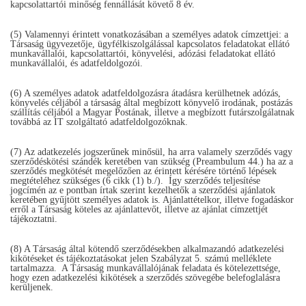
kapcsolattartói minőség fennállását követő 8 év.
(5) Valamennyi érintett vonatkozásában a személyes adatok címzettjei: a
Társaság ügyvezetője, ügyfélkiszolgálással kapcsolatos feladatokat ellátó
munkavállalói, kapcsolattartói, könyvelési, adózási feladatokat ellátó
munkavállalói, és adatfeldolgozói.
(6) A személyes adatok adatfeldolgozásra átadásra kerülhetnek adózás,
könyvelés céljából a társaság által megbízott könyvelő irodának, postázás
szállítás céljából a Magyar Postának, illetve a megbízott futárszolgálatnak
továbbá az IT szolgáltató adatfeldolgozóknak.
(7) Az adatkezelés jogszerűnek minősül, ha arra valamely szerződés vagy
szerződéskötési szándék keretében van szükség (Preambulum 44.) ha az a
szerződés megkötését megelőzően az érintett kérésére történő lépések
megtételéhez szükséges (6 cikk (1) b./). Így szerződés teljesítése
jogcímén az e pontban írtak szerint kezelhetők a szerződési ajánlatok
keretében gyűjtött személyes adatok is. Ajánlattételkor, illetve fogadáskor
erről a Társaság köteles az ajánlattevőt, illetve az ajánlat címzettjét
tájékoztatni.
(8) A Társaság által kötendő szerződésekben alkalmazandó adatkezelési
kikötéseket és tájékoztatásokat jelen Szabályzat 5. számú melléklete
tartalmazza. A Társaság munkavállalójának feladata és kötelezettsége,
hogy ezen adatkezelési kikötések a szerződés szövegébe belefoglalásra
kerüljenek.