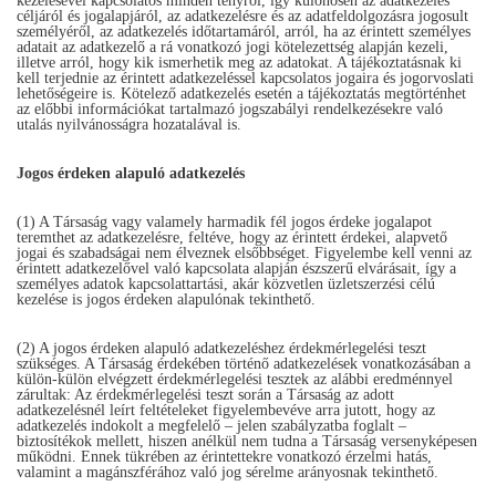
kezelésével kapcsolatos minden tényről, így különösen az adatkezelés
céljáról és jogalapjáról, az adatkezelésre és az adatfeldolgozásra jogosult
személyéről, az adatkezelés időtartamáról, arról, ha az érintett személyes
adatait az adatkezelő a rá vonatkozó jogi kötelezettség alapján kezeli,
illetve arról, hogy kik ismerhetik meg az adatokat. A tájékoztatásnak ki
kell terjednie az érintett adatkezeléssel kapcsolatos jogaira és jogorvoslati
lehetőségeire is. Kötelező adatkezelés esetén a tájékoztatás megtörténhet
az előbbi információkat tartalmazó jogszabályi rendelkezésekre való
utalás nyilvánosságra hozatalával is.
Jogos érdeken alapuló adatkezelés
(1) A Társaság vagy valamely harmadik fél jogos érdeke jogalapot
teremthet az adatkezelésre, feltéve, hogy az érintett érdekei, alapvető
jogai és szabadságai nem élveznek elsőbbséget. Figyelembe kell venni az
érintett adatkezelővel való kapcsolata alapján észszerű elvárásait, így a
személyes adatok kapcsolattartási, akár közvetlen üzletszerzési célú
kezelése is jogos érdeken alapulónak tekinthető.
(2) A jogos érdeken alapuló adatkezeléshez érdekmérlegelési teszt
szükséges. A Társaság érdekében történő adatkezelések vonatkozásában a
külön-külön elvégzett érdekmérlegelési tesztek az alábbi eredménnyel
zárultak: Az érdekmérlegelési teszt során a Társaság az adott
adatkezelésnél leírt feltételeket figyelembevéve arra jutott, hogy az
adatkezelés indokolt a megfelelő – jelen szabályzatba foglalt –
biztosítékok mellett, hiszen anélkül nem tudna a Társaság versenyképesen
működni. Ennek tükrében az érintettekre vonatkozó érzelmi hatás,
valamint a magánszférához való jog sérelme arányosnak tekinthető.