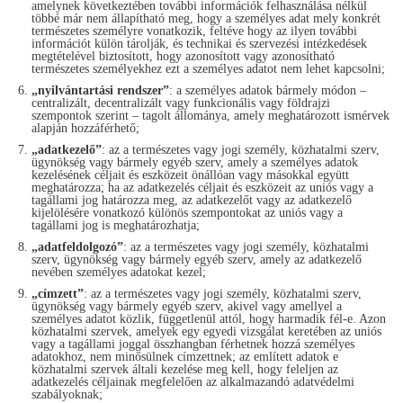
amelynek következtében további információk felhasználása nélkül
többé már nem állapítható meg, hogy a személyes adat mely konkrét
természetes személyre vonatkozik, feltéve hogy az ilyen további
információt külön tárolják, és technikai és szervezési intézkedések
megtételével biztosított, hogy azonosított vagy azonosítható
természetes személyekhez ezt a személyes adatot nem lehet kapcsolni;
„nyilvántartási rendszer”
: a személyes adatok bármely módon –
centralizált, decentralizált vagy funkcionális vagy földrajzi
szempontok szerint – tagolt állománya, amely meghatározott ismérvek
alapján hozzáférhető;
„adatkezelő”
: az a természetes vagy jogi személy, közhatalmi szerv,
ügynökség vagy bármely egyéb szerv, amely a személyes adatok
kezelésének céljait és eszközeit önállóan vagy másokkal együtt
meghatározza; ha az adatkezelés céljait és eszközeit az uniós vagy a
tagállami jog határozza meg, az adatkezelőt vagy az adatkezelő
kijelölésére vonatkozó különös szempontokat az uniós vagy a
tagállami jog is meghatározhatja;
„adatfeldolgozó”
: az a természetes vagy jogi személy, közhatalmi
szerv, ügynökség vagy bármely egyéb szerv, amely az adatkezelő
nevében személyes adatokat kezel;
„címzett”
: az a természetes vagy jogi személy, közhatalmi szerv,
ügynökség vagy bármely egyéb szerv, akivel vagy amellyel a
személyes adatot közlik, függetlenül attól, hogy harmadik fél-e. Azon
közhatalmi szervek, amelyek egy egyedi vizsgálat keretében az uniós
vagy a tagállami joggal összhangban férhetnek hozzá személyes
adatokhoz, nem minősülnek címzettnek; az említett adatok e
közhatalmi szervek általi kezelése meg kell, hogy feleljen az
adatkezelés céljainak megfelelően az alkalmazandó adatvédelmi
szabályoknak;