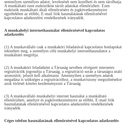
semmilyen személyes adatot, levelezését nem kezelheti és nem tárolhatja.
A munkáltató ezen eszközökön tárolt adatokat ellenőrizheti. Ezen
eszközök munkáltató általi ellenőrzésére és jogkövetkezményire
egyebekben az előbbi, E-mail fiók használatának ellenőrzésével
kapcsolatos adatkezelési rendelkezések irányadók.
A munkahelyi internethasználat ellenőrzésével kapcsolatos
adatkezelés
(1) A munkavállaló csak a munkaköri feladatával kapcsolatos honlapokat
tekintheti meg, a személyes célú munkahelyi internethasználatot a
munkáltató megtiltja.
(2) A munkaköri feladatként a Társaság nevében elvégzett internetes
regisztrációk jogosultja a Társaság, a regisztráció során a társaságra utaló
azonosítót, jelszót kell alkalmazni. Amennyiben a személyes adatok
megadása is szükséges a regisztrációhoz, a munkaviszony megszűnésekor
azok törlését köteles kezdeményezni a Társaság.
(3) A munkavállaló munkahelyi internet használat a munkáltató
ellenőrízheti, amelyre és jogkövetkezményire az előbbi, E-mail fiók
használatának ellenőrzésével kapcsolatos adatkezelési rendelkezések
irányadók.
Céges telefon használatának ellenőrzésével kapcsolatos adatkezelés