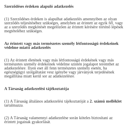
Szerződéses érdeken alapuló adatkezelés
(1) Szerződéses érdeken is alapulhat adatkezelés amennyiben az olyan
szerződés teljesítéséhez szükséges, amelyben az érintett az egyik fél, vagy
az a szerződés megkötését megelőzően az érintett kérésére történő lépések
megtételéhez szükséges.
Az érintett vagy más természetes személy létfontosságú érdekeinek
védelme miatti adatkezelés
(1) Az érintett életének vagy más létfontosságú érdekének vagy más
természetes személy érdekeinek védelme szintén jogalapot teremthet az
adatkezelésre. Ilyen eset áll fenn természetes személy esetén, ha
egészségügyi szolgáltatást vesz igénybe vagy járványok terjedésének
megállítása miatt kerül sor az adatkezelésre.
A Társaság adatkezelési tájékoztatója
(1) A Társaság általános adatkezelési tájékoztatóját a
2. számú melléklet
tartalmazza.
(2) A Társaság valamennyi adatkezelése során köteles biztosítani az
érintett jogainak gyakorlását.