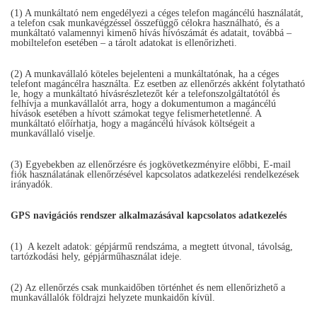
(1) A munkáltató nem engedélyezi a céges telefon magáncélú használatát,
a telefon csak munkavégzéssel összefüggő célokra használható, és a
munkáltató valamennyi kimenő hívás hívószámát és adatait, továbbá –
mobiltelefon esetében – a tárolt adatokat is ellenőrizheti.
(2) A munkavállaló köteles bejelenteni a munkáltatónak, ha a céges
telefont magáncélra használta. Ez esetben az ellenőrzés akként folytatható
le, hogy a munkáltató hívásrészletezőt kér a telefonszolgáltatótól és
felhívja a munkavállalót arra, hogy a dokumentumon a magáncélú
hívások esetében a hívott számokat tegye felismerhetetlenné. A
munkáltató előírhatja, hogy a magáncélú hívások költségeit a
munkavállaló viselje.
(3) Egyebekben az ellenőrzésre és jogkövetkezményire előbbi, E-mail
fiók használatának ellenőrzésével kapcsolatos adatkezelési rendelkezések
irányadók.
GPS navigációs rendszer alkalmazásával kapcsolatos adatkezelés
(1) A kezelt adatok: gépjármű rendszáma, a megtett útvonal, távolság,
tartózkodási hely, gépjárműhasználat ideje.
(2) Az ellenőrzés csak munkaidőben történhet és nem ellenőrizhető a
munkavállalók földrajzi helyzete munkaidőn kívül.