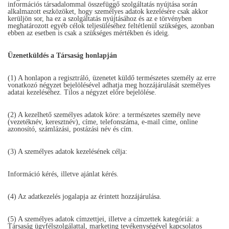
információs társadalommal összefüggő szolgáltatás nyújtása során
alkalmazott eszközöket, hogy személyes adatok kezelésére csak akkor
kerüljön sor, ha ez a szolgáltatás nyújtásához és az e törvényben
meghatározott egyéb célok teljesüléséhez feltétlenül szükséges, azonban
ebben az esetben is csak a szükséges mértékben és ideig.
Üzenetküldés a Társaság honlapján
(1) A honlapon a regisztráló, üzenetet küldő természetes személy az erre
vonatkozó négyzet bejelölésével adhatja meg hozzájárulását személyes
adatai kezeléséhez. Tilos a négyzet előre bejelölése.
(2) A kezelhető személyes adatok köre: a természetes személy neve
(vezetéknév, keresztnév), címe, telefonszáma, e-mail címe, online
azonosító, számlázási, postázási név és cím.
(3) A személyes adatok kezelésének célja:
Információ kérés, illetve ajánlat kérés.
(4) Az adatkezelés jogalapja az érintett hozzájárulása.
(5) A személyes adatok címzettjei, illetve a címzettek kategóriái: a
Társaság ügyfélszolgálattal, marketing tevékenységével kapcsolatos