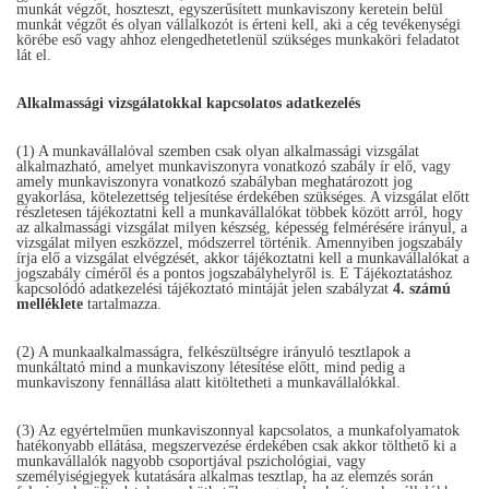
munkát végzőt, hoszteszt, egyszerűsített munkaviszony keretein belül
munkát végzőt és olyan vállalkozót is érteni kell, aki a cég tevékenységi
körébe eső vagy ahhoz elengedhetetlenül szükséges munkaköri feladatot
lát el.
Alkalmassági vizsgálatokkal kapcsolatos adatkezelés
(1) A munkavállalóval szemben csak olyan alkalmassági vizsgálat
alkalmazható, amelyet munkaviszonyra vonatkozó szabály ír elő, vagy
amely munkaviszonyra vonatkozó szabályban meghatározott jog
gyakorlása, kötelezettség teljesítése érdekében szükséges. A vizsgálat előtt
részletesen tájékoztatni kell a munkavállalókat többek között arról, hogy
az alkalmassági vizsgálat milyen készség, képesség felmérésére irányul, a
vizsgálat milyen eszközzel, módszerrel történik. Amennyiben jogszabály
írja elő a vizsgálat elvégzését, akkor tájékoztatni kell a munkavállalókat a
jogszabály címéről és a pontos jogszabályhelyről is. E Tájékoztatáshoz
kapcsolódó adatkezelési tájékoztató mintáját jelen szabályzat
4. számú
melléklete
tartalmazza.
(2) A munkaalkalmasságra, felkészültségre irányuló tesztlapok a
munkáltató mind a munkaviszony létesítése előtt, mind pedig a
munkaviszony fennállása alatt kitöltetheti a munkavállalókkal.
(3) Az egyértelműen munkaviszonnyal kapcsolatos, a munkafolyamatok
hatékonyabb ellátása, megszervezése érdekében csak akkor tölthető ki a
munkavállalók nagyobb csoportjával pszichológiai, vagy
személyiségjegyek kutatására alkalmas tesztlap, ha az elemzés során