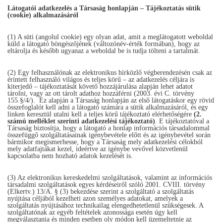
Látogatói adatkezelés a Társaság honlapján – Tájékoztatás sütik
(cookie) alkalmazásáról
(1) A süti (angolul cookie) egy olyan adat, amit a meglátogatott weboldal
küld a látogató böngészőjének (változónév-érték formában), hogy az
eltárolja és később ugyanaz a weboldal be is tudja tölteni a tartalmát.
(2) Egy felhasználónak az elektronikus hírközlő végberendezésén csak az
érintett felhasználó világos és teljes körű – az adatkezelés céljára is
kiterjedő – tájékoztatását követő hozzájárulása alapján lehet adatot
tárolni, vagy az ott tárolt adathoz hozzáférni (2003. évi C. törvény
155.§/4/). Ez alapján a Társaság honlapján az első látogatáskor egy rövid
összefoglalót kell adni a látogató számára a sütik alkalmazásáról, és egy
linken keresztül utalni kell a teljes körű tájékoztató elérhetőségére
(2.
számú melléklet szerinti adatkezelési tájékoztató)
. E tájékoztatóval a
Társaság biztosítja, hogy a látogató a honlap információs társadalommal
összefüggő szolgáltatásainak igénybevétele előtt és az igénybevétel során
bármikor megismerhesse, hogy a Társaság mely adatkezelési célokból
mely adatfajtákat kezel, ideértve az igénybe vevővel közvetlenül
kapcsolatba nem hozható adatok kezelését is.
(3) Az elektronikus kereskedelmi szolgáltatások, valamint az információs
társadalmi szolgáltatások egyes kérdéseiről szóló 2001. CVIII. törvény
(Elkertv.) 13/A. § (3) bekezdése szerint a szolgáltató a szolgáltatás
nyújtása céljából kezelheti azon személyes adatokat, amelyek a
szolgáltatás nyújtásához technikailag elengedhetetlenül szükségesek. A
szolgáltatónak az egyéb feltételek azonossága esetén úgy kell
megválasztania és minden esetben oly módon kell üzemeltetnie az