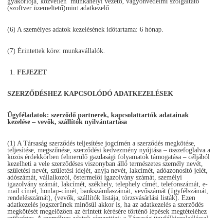
gyakorlója, közvetlen munkahelyi vezető, vagyonvédelmi szolgáltató
(szoftver üzemeltető)mint adatkezelő.
(6) A személyes adatok kezelésének időtartama: 6 hónap.
(7) Érintettek köre: munkavállalók.
FEJEZET
SZERZŐDÉSHEZ KAPCSOLÓDÓ ADATKEZELÉSEK
Ügyféladatok: szerződő partnerek, kapcsolattartók adatainak
kezelése – vevők, szállítók nyilvántartása
(1) A Társaság szerződés teljesítése jogcímén a szerződés megkötése,
teljesítése, megszűnése, szerződési kedvezmény nyújtása – összefoglalva a
közös érdekkörben felmerülő gazdasági folyamatok támogatása – céljából
kezelheti a vele szerződéses viszonyban álló természetes személy nevét,
születési nevét, születési idejét, anyja nevét, lakcímét, adóazonosító jelét,
adószámát, vállalkozói, őstermelői igazolvány számát, személyi
igazolvány számát, lakcímét, székhely, telephely címét, telefonszámát, e-
mail címét, honlap-címét, bankszámlaszámát, vevőszámát (ügyfélszámát,
rendelésszámát), (vevők, szállítók listája, törzsvásárlási listák). Ezen
adatkezelés jogszerűnek minősül akkor is, ha az adatkezelés a szerződés
megkötését megelőzően az érintett kérésére történő lépések megtételéhez