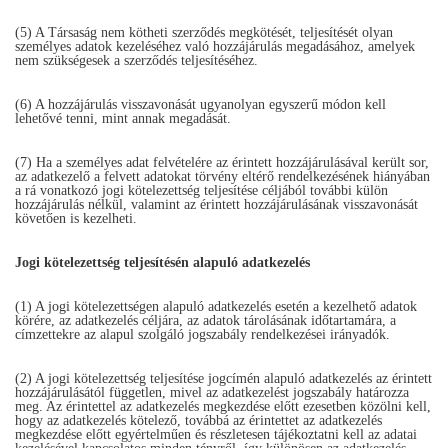
(5) A Társaság nem kötheti szerződés megkötését, teljesítését olyan
személyes adatok kezeléséhez való hozzájárulás megadásához, amelyek
nem szükségesek a szerződés teljesítéséhez.
(6) A hozzájárulás visszavonását ugyanolyan egyszerű módon kell
lehetővé tenni, mint annak megadását.
(7) Ha a személyes adat felvételére az érintett hozzájárulásával került sor,
az adatkezelő a felvett adatokat törvény eltérő rendelkezésének hiányában
a rá vonatkozó jogi kötelezettség teljesítése céljából további külön
hozzájárulás nélkül, valamint az érintett hozzájárulásának visszavonását
követően is kezelheti.
Jogi kötelezettség teljesítésén alapuló adatkezelés
(1) A jogi kötelezettségen alapuló adatkezelés esetén a kezelhető adatok
körére, az adatkezelés céljára, az adatok tárolásának időtartamára, a
címzettekre az alapul szolgáló jogszabály rendelkezései irányadók.
(2) A jogi kötelezettség teljesítése jogcímén alapuló adatkezelés az érintett
hozzájárulásától független, mivel az adatkezelést jogszabály határozza
meg. Az érintettel az adatkezelés megkezdése előtt ezesetben közölni kell,
hogy az adatkezelés kötelező, továbbá az érintettet az adatkezelés
megkezdése előtt egyértelműen és részletesen tájékoztatni kell az adatai