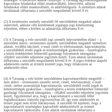
szükséges. A személyes adatok címzettjei: a Társaság ügyfélkiszolgálással
kapcsolatos feladatokat ellátó munkavállalói, könyvelési, adózási
feladatokat ellátó munkavállalói, és adatfeldolgozói. A személyes adatok
tárolásának időtartama a szerződés megszűnését követő 8 év.
(2) A természetes személy szerződő fél szerződésben megadott adatai
számviteli, adózási célú kezelésének jogalapja jogi kötelezettség
teljesítése, ebben a körben az adattárolás időtartama 8 év.
(3) A Társaság a vele szerződő jogi személy képviseletében eljáró – a
szerződést aláíró– természetes személy szerződésben megadott személyes
adatait, továbbá lakcímét, e-mail címét és telefonszámát, kapcsolattartás,
a szerződésből eredő jogok és kötelezettségek gyakorlása – összefoglalva
a közös érdekkörben felmerülő gazdasági folyamatok támogatása –
céljából szerződés teljesítése jogcímén kezeli. Ezen adatok tárolásának
időtartama a szerződés megszűnését követő 8 év. A jogos érdeken alapuló
adatkezelés esetén az érintett kiemelt joga, hogy tiltakozzon az
adatkezelés ellen.
(4) A Társaság a vele kötött szerződésben kapcsolatartóként megjelölt –
nem aláíró – természetes személy nevét, címét, telefonszámát, e-mail
címét, online azonosítóját kapcsolattartás, szerződésből eredő jogok és
kötelezettségek gyakorlása – összefoglalva a közös érdekkörben felmerülő
gazdasági folyamatok támogatása – céljából szerződés teljesítése jogcímén
kezeli, figyelemmel arra, hogy a kapcsolattartó a szerződő féllel
foglalkoztatásra irányuló jogviszonyban áll, így ezen adatkezelés az
érinett jogait nem érinti hátrányosan. A szerződő fél kijelenti, hogy a
kapcsolattartói minőséghez kapcsolódó adatkezelésről az érintett
kapcsolatartót tájékoztatta. Ezen adatok tárolásának időtartama a