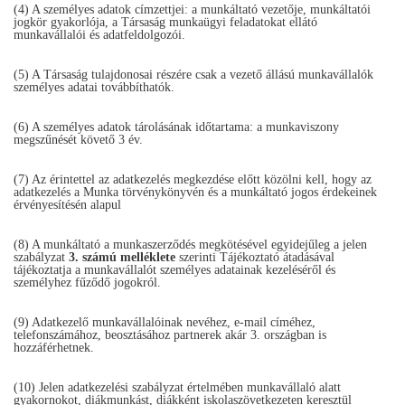
(4) A személyes adatok címzettjei: a munkáltató vezetője, munkáltatói
jogkör gyakorlója, a Társaság munkaügyi feladatokat ellátó
munkavállalói és adatfeldolgozói.
(5) A Társaság tulajdonosai részére csak a vezető állású munkavállalók
személyes adatai továbbíthatók.
(6) A személyes adatok tárolásának időtartama: a munkaviszony
megszűnését követő 3 év.
(7) Az érintettel az adatkezelés megkezdése előtt közölni kell, hogy az
adatkezelés a Munka törvénykönyvén és a munkáltató jogos érdekeinek
érvényesítésén alapul
(8) A munkáltató a munkaszerződés megkötésével egyidejűleg a jelen
szabályzat
3. számú melléklete
szerinti Tájékoztató átadásával
tájékoztatja a munkavállalót személyes adatainak kezeléséről és
személyhez fűződő jogokról.
(9) Adatkezelő munkavállalóinak nevéhez, e-mail címéhez,
telefonszámához, beosztásához partnerek akár 3. országban is
hozzáférhetnek.
(10) Jelen adatkezelési szabályzat értelmében munkavállaló alatt
gyakornokot, diákmunkást, diákként iskolaszövetkezeten keresztül