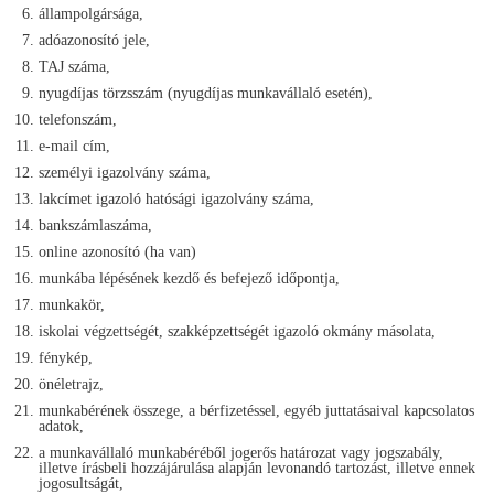
állampolgársága,
adóazonosító jele,
TAJ száma,
nyugdíjas törzsszám (nyugdíjas munkavállaló esetén),
telefonszám,
e-mail cím,
személyi igazolvány száma,
lakcímet igazoló hatósági igazolvány száma,
bankszámlaszáma,
online azonosító (ha van)
munkába lépésének kezdő és befejező időpontja,
munkakör,
iskolai végzettségét, szakképzettségét igazoló okmány másolata,
fénykép,
önéletrajz,
munkabérének összege, a bérfizetéssel, egyéb juttatásaival kapcsolatos
adatok,
a munkavállaló munkabéréből jogerős határozat vagy jogszabály,
illetve írásbeli hozzájárulása alapján levonandó tartozást, illetve ennek
jogosultságát,