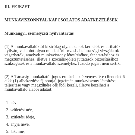
III. FEJEZET
MUNKAVISZONNYAL KAPCSOLATOS ADATKEZELÉSEK
Munkaügyi, személyzeti nyilvántartás
(1) A munkavállalóktól kizárólag olyan adatok kérhetők és tarthatók
nyilván, valamint olyan munkaköri orvosi alkalmassági vizsgálatok
végezhetők, amelyek munkaviszony létesítéséhez, fenntartásához és
megszüntetéséhez, illetve a szociális-jóléti juttatások biztosításához
szükségesek és a munkavállaló személyhez fűződő jogait nem sértik.
(2) A Társaság munkáltatói jogos érdekeinek érvényesítése (Rendelet 6.
cikk (1) albekezdése f) pontja) jogcímén munkaviszony létesítése,
teljesítése vagy megszűnése céljából kezeli, illetve kezelheti a
munkavállaló alábbi adatait:
név
születési név,
születési ideje,
anyja neve,
lakcíme,