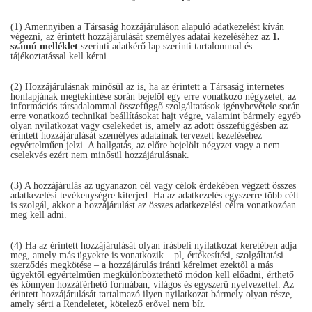
(1) Amennyiben a Társaság hozzájáruláson alapuló adatkezelést kíván
végezni, az érintett hozzájárulását személyes adatai kezeléséhez az
1.
számú melléklet
szerinti adatkérő lap szerinti tartalommal és
tájékoztatással kell kérni.
(2) Hozzájárulásnak minősül az is, ha az érintett a Társaság internetes
honlapjának megtekintése során bejelöl egy erre vonatkozó négyzetet, az
információs társadalommal összefüggő szolgáltatások igénybevétele során
erre vonatkozó technikai beállításokat hajt végre, valamint bármely egyéb
olyan nyilatkozat vagy cselekedet is, amely az adott összefüggésben az
érintett hozzájárulását személyes adatainak tervezett kezeléséhez
egyértelműen jelzi. A hallgatás, az előre bejelölt négyzet vagy a nem
cselekvés ezért nem minősül hozzájárulásnak.
(3) A hozzájárulás az ugyanazon cél vagy célok érdekében végzett összes
adatkezelési tevékenységre kiterjed. Ha az adatkezelés egyszerre több célt
is szolgál, akkor a hozzájárulást az összes adatkezelési célra vonatkozóan
meg kell adni.
(4) Ha az érintett hozzájárulását olyan írásbeli nyilatkozat keretében adja
meg, amely más ügyekre is vonatkozik – pl, értékesítési, szolgáltatási
szerződés megkötése – a hozzájárulás iránti kérelmet ezektől a más
ügyektől egyértelműen megkülönböztethető módon kell előadni, érthető
és könnyen hozzáférhető formában, világos és egyszerű nyelvezettel. Az
érintett hozzájárulását tartalmazó ilyen nyilatkozat bármely olyan része,
amely sérti a Rendeletet, kötelező erővel nem bír.