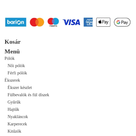
Kosár
Menü
Pólók
Női pólók
Férfi pólók
Ékszerek
Ékszer készlet
Fülbevalók és fül díszek
Gyűrűk
Hajtűk
Nyakláncok
Karperecek
Kitűzők