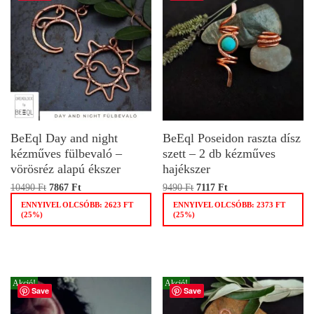
BeEql Day and night
BeEql Poseidon raszta dísz
kézműves fülbevaló –
szett – 2 db kézműves
vörösréz alapú ékszer
hajékszer
10490
Ft
7867
Ft
9490
Ft
7117
Ft
ENNYIVEL OLCSÓBB:
2623
FT
ENNYIVEL OLCSÓBB:
2373
FT
(25%)
(25%)
Akció!
Akció!
Save
Save