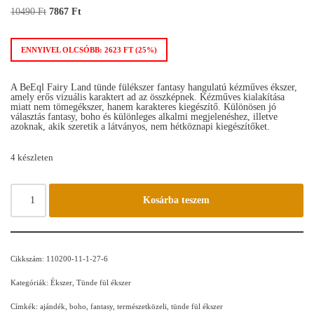
10490
Ft
7867
Ft
ENNYIVEL OLCSÓBB:
2623
FT
(25%)
A BeEql Fairy Land tünde fülékszer fantasy hangulatú kézműves ékszer,
amely erős vizuális karaktert ad az összképnek. Kézműves kialakítása
miatt nem tömegékszer, hanem karakteres kiegészítő. Különösen jó
választás fantasy, boho és különleges alkalmi megjelenéshez, illetve
azoknak, akik szeretik a látványos, nem hétköznapi kiegészítőket.
4 készleten
Kosárba teszem
Cikkszám:
110200-11-1-27-6
Kategóriák:
Ékszer
,
Tünde fül ékszer
Címkék:
ajándék
,
boho
,
fantasy
,
természetközeli
,
tünde fül ékszer