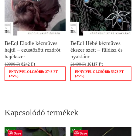
BeEql Elodie kézműves
BeEql Hébé kézműves
hajtű – ezüstözött rézdrót
ékszer szett – füldísz és
hajékszer
nyaklánc
10990
Ft
8242
Ft
21490
Ft
16117
Ft
ENNYIVEL OLCSÓBB:
2748
FT
ENNYIVEL OLCSÓBB:
5373
FT
(25%)
(25%)
Kapcsolódó termékek
Akció!
Akció!
Save
Save