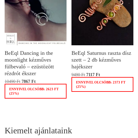
BeEql Dancing in the
BeEql Saturnus raszta dísz
moonlight kézműves
szett – 2 db kézműves
fülbevaló – ezüstözött
hajékszer
rézdrót ékszer
9490
Ft
7117
Ft
10490
Ft
7867
Ft
ENNYIVEL OLCSÓBB:
2373
FT
(25%)
ENNYIVEL OLCSÓBB:
2623
FT
(25%)
Kiemelt ajánlataink