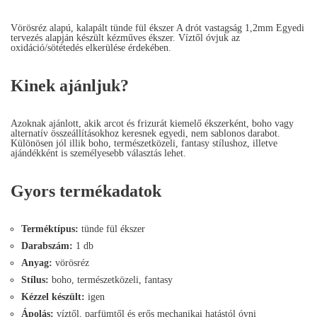
Vörösréz alapú, kalapált tünde fül ékszer A drót vastagság 1,2mm Egyedi
tervezés alapján készült kézműves ékszer. Víztől óvjuk az
oxidáció/sötétedés elkerülése érdekében.
Kinek ajánljuk?
Azoknak ajánlott, akik arcot és frizurát kiemelő ékszerként, boho vagy
alternatív összeállításokhoz keresnek egyedi, nem sablonos darabot.
Különösen jól illik boho, természetközeli, fantasy stílushoz, illetve
ajándékként is személyesebb választás lehet.
Gyors termékadatok
Terméktípus:
tünde fül ékszer
Darabszám:
1 db
Anyag:
vörösréz
Stílus:
boho, természetközeli, fantasy
Kézzel készült:
igen
Ápolás:
víztől, parfümtől és erős mechanikai hatástól óvni