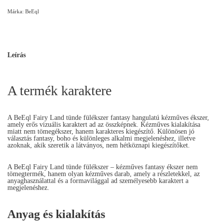
Márka:
BeEql
Leírás
A termék karaktere
A BeEql Fairy Land tünde fülékszer fantasy hangulatú kézműves ékszer,
amely erős vizuális karaktert ad az összképnek. Kézműves kialakítása
miatt nem tömegékszer, hanem karakteres kiegészítő. Különösen jó
választás fantasy, boho és különleges alkalmi megjelenéshez, illetve
azoknak, akik szeretik a látványos, nem hétköznapi kiegészítőket.
A BeEql Fairy Land tünde fülékszer – kézműves fantasy ékszer nem
tömegtermék, hanem olyan kézműves darab, amely a részletekkel, az
anyaghasználattal és a formavilággal ad személyesebb karaktert a
megjelenéshez.
Anyag és kialakítás