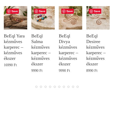
Save
Save
Save
Save
BeEql Yara
BeEql
BeEql
BeEql
kézműves
Salma
Divya
Desiree
karperec –
kézműves
kézműves
kézműves
kézműves
karperec –
karperec –
karperec –
ékszer
kézműves
kézműves
kézműves
ékszer
ékszer
ékszer
16990
Ft
9990
Ft
9990
Ft
8990
Ft