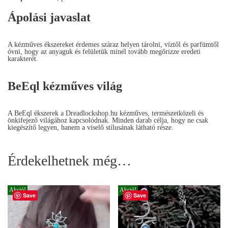
Ápolási javaslat
A kézműves ékszereket érdemes száraz helyen tárolni, víztől és parfümtől
óvni, hogy az anyaguk és felületük minél tovább megőrizze eredeti
karakterét.
BeEql kézműves világ
A BeEql ékszerek a Dreadlockshop.hu kézműves, természetközeli és
önkifejező világához kapcsolódnak. Minden darab célja, hogy ne csak
kiegészítő legyen, hanem a viselő stílusának látható része.
Érdekelhetnek még…
Akció!
Akció!
Save
Save