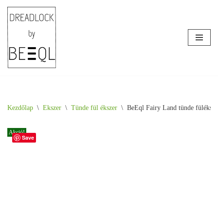
Skip
to
content
Kezdőlap
\
Ékszer
\
Tünde fül ékszer
\
BeEql Fairy Land tünde füléksze
Akció!
Save