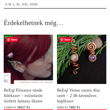
S, M, L, XL, XXL, XXXL
Érdekelhetnek még…
Akció!
Akció!
Save
Save
BeEql Florance tünde
BeEql Venus raszta dísz
fülékszer – ezüstözött
szett – 2 db kézműves
rézdrót fantasy ékszer
hajékszer
13490
Ft
10117
Ft
9990
Ft
7492
Ft