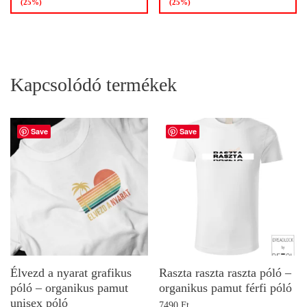
(25%)
(25%)
Kapcsolódó termékek
Save
Save
Élvezd a nyarat grafikus
Raszta raszta raszta póló –
póló – organikus pamut
organikus pamut férfi póló
unisex póló
7490
Ft