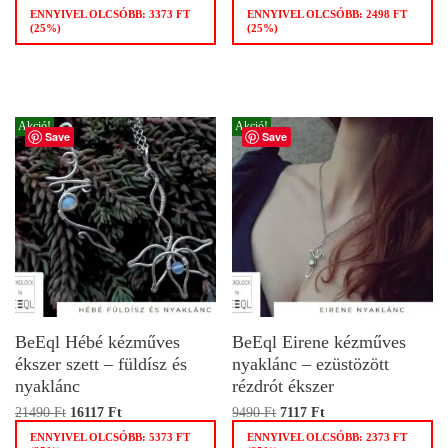
ENNYIVEL OLCSÓBB:
3373
FT
ENNYIVEL OLCSÓBB:
2498
FT
(25%)
(25%)
Akció!
Akció!
Save
Save
BeEql Hébé kézműves
BeEql Eirene kézműves
ékszer szett – füldísz és
nyaklánc – ezüstözött
nyaklánc
rézdrót ékszer
21490
Ft
16117
Ft
9490
Ft
7117
Ft
ENNYIVEL OLCSÓBB:
5373
FT
ENNYIVEL OLCSÓBB:
2373
FT