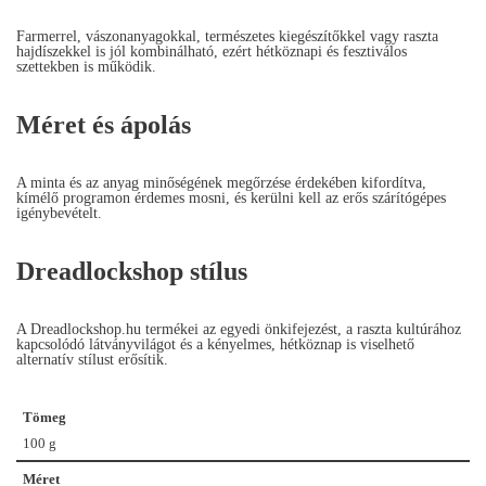
Farmerrel, vászonanyagokkal, természetes kiegészítőkkel vagy raszta
hajdíszekkel is jól kombinálható, ezért hétköznapi és fesztiválos
szettekben is működik.
Méret és ápolás
A minta és az anyag minőségének megőrzése érdekében kifordítva,
kímélő programon érdemes mosni, és kerülni kell az erős szárítógépes
igénybevételt.
Dreadlockshop stílus
A Dreadlockshop.hu termékei az egyedi önkifejezést, a raszta kultúrához
kapcsolódó látványvilágot és a kényelmes, hétköznap is viselhető
alternatív stílust erősítik.
Tömeg
100 g
Méret