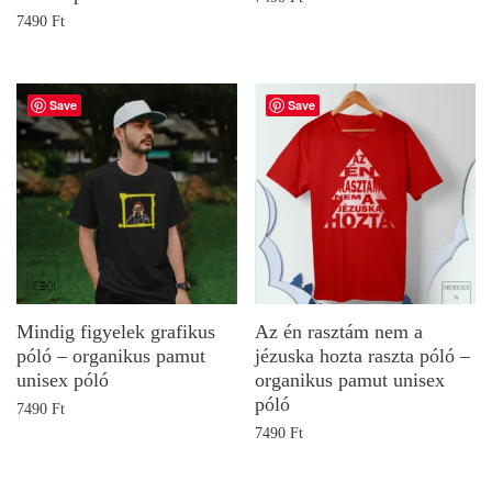
7490
Ft
Save
Save
Mindig figyelek grafikus
Az én rasztám nem a
póló – organikus pamut
jézuska hozta raszta póló –
unisex póló
organikus pamut unisex
póló
7490
Ft
7490
Ft