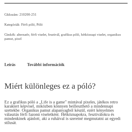
Cikkszám:
210200-251
Kategóriák:
Férfi póló
,
Póló
Címkék:
alternatív
,
férfi viselet
,
fesztivál
,
grafikus póló
,
hétköznapi viselet
,
organikus
pamut
,
pixel
Leírás
További információk
Miért különleges ez a póló?
Ez a grafikus póló a „Life is a game” mintával pixeles, játékos retro
karaktert képvisel, miközben könnyen beilleszthető a mindennapi
szettekbe. Organikus pamut alapanyagból készül, ezért kényelmes
választás férfi fazonú viseletként. Hétköznapokra, fesztiválokra és
mindenkinek ajánlott, aki a ruháival is szeretné megmutatni az egyedi
stílusát.