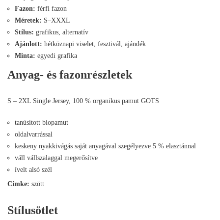
Fazon:
férfi fazon
Méretek:
S–XXXL
Stílus:
grafikus, alternatív
Ajánlott:
hétköznapi viselet, fesztivál, ajándék
Minta:
egyedi grafika
Anyag- és fazonrészletek
S – 2XL Single Jersey, 100 % organikus pamut GOTS
tanúsított biopamut
oldalvarrással
keskeny nyakkivágás saját anyagával szegélyezve 5 % elasztánnal
váll vállszalaggal megerősítve
ívelt alsó szél
Címke:
szött
Stílusötlet