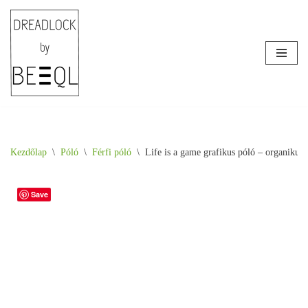
Skip
to
content
Kezdőlap
\
Póló
\
Férfi póló
\
Life is a game grafikus póló – organikus 
Save