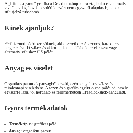
A „Life is a game” grafika a Dreadlockshop.hu raszta, boho és alternatív
vizuális világához kapcsolódik, ezért nem egyszerű alapdarab, hanem
stílusjelző ruhadarab.
Kinek ajánljuk?
Férfi fazonú pólót keresőknek, akik szeretik az önazonos, karakteres
megjelenést. Jó választás akkor is, ha ajándékba keresel raszta vagy
alternatív stílushoz illő pólót.
Anyag és viselet
Organikus pamut alapanyagból készül, ezért kényelmes választás
mindennapi viseletként. A fazon és a grafika együtt olyan pólót ad, amely
egyszerre laza, jól hordható és felismerhetően Dreadlockshop-hangulatú.
Gyors termékadatok
Terméktípus:
grafikus póló
Anyag:
organikus pamut