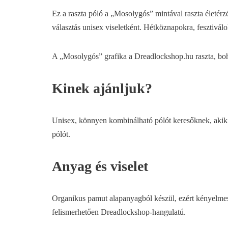
Ez a raszta póló a „Mosolygós” mintával raszta életér
választás unisex viseletként. Hétköznapokra, fesztiválo
A „Mosolygós” grafika a Dreadlockshop.hu raszta, boho
Kinek ajánljuk?
Unisex, könnyen kombinálható pólót keresőknek, akik sze
pólót.
Anyag és viselet
Organikus pamut alapanyagból készül, ezért kényelmes v
felismerhetően Dreadlockshop-hangulatú.