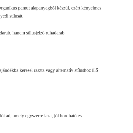
 Organikus pamut alapanyagból készül, ezért kényelmes
edi stílusát.
darab, hanem stílusjelző ruhadarab.
ándékba keresel raszta vagy alternatív stílushoz illő
ót ad, amely egyszerre laza, jól hordható és