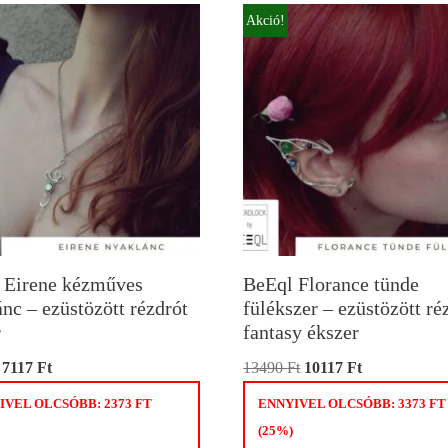
Akció!
 Eirene kézműves
BeEql Florance tünde
nc – ezüstözött rézdrót
fülékszer – ezüstözött ré
r
fantasy ékszer
7117
Ft
13490
Ft
10117
Ft
IVEL OLCSÓBB:
2373
FT
ENNYIVEL OLCSÓBB:
3373
FT
(25%)