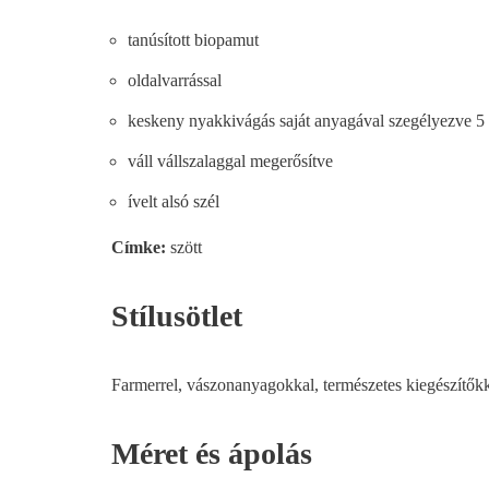
tanúsított biopamut
oldalvarrással
keskeny nyakkivágás saját anyagával szegélyezve 5 
váll vállszalaggal megerősítve
ívelt alsó szél
Címke:
szött
Stílusötlet
Farmerrel, vászonanyagokkal, természetes kiegészítőkke
Méret és ápolás