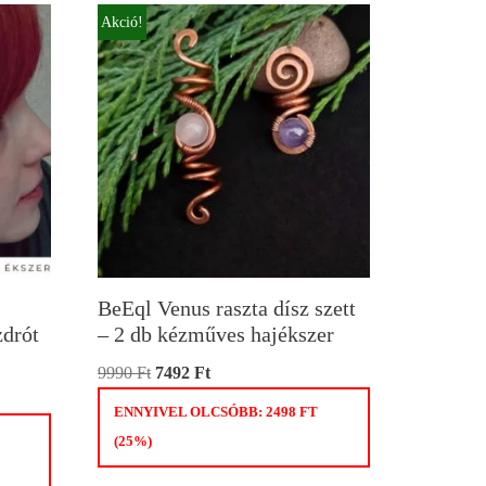
Akció!
BeEql Venus raszta dísz szett
zdrót
– 2 db kézműves hajékszer
9990
Ft
7492
Ft
ENNYIVEL OLCSÓBB:
2498
FT
(25%)