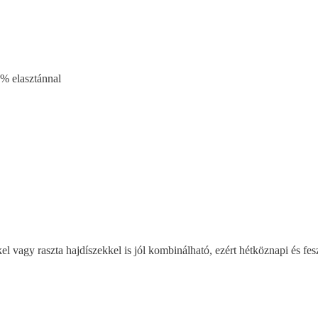
% elasztánnal
l vagy raszta hajdíszekkel is jól kombinálható, ezért hétköznapi és fes