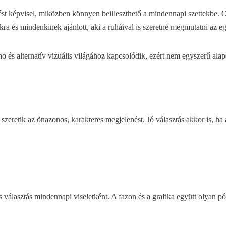
zést képvisel, miközben könnyen beilleszthető a mindennapi szettekbe.
kra és mindenkinek ajánlott, aki a ruháival is szeretné megmutatni az egy
 és alternatív vizuális világához kapcsolódik, ezért nem egyszerű alap
retik az önazonos, karakteres megjelenést. Jó választás akkor is, ha aj
álasztás mindennapi viseletként. A fazon és a grafika együtt olyan pól