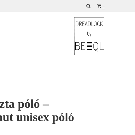
0
zta póló –
ut unisex póló