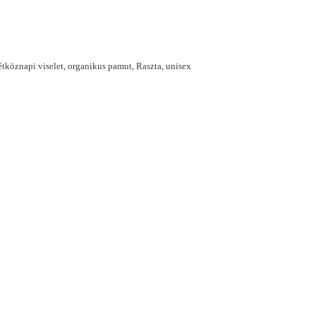
étköznapi viselet
,
organikus pamut
,
Raszta
,
unisex