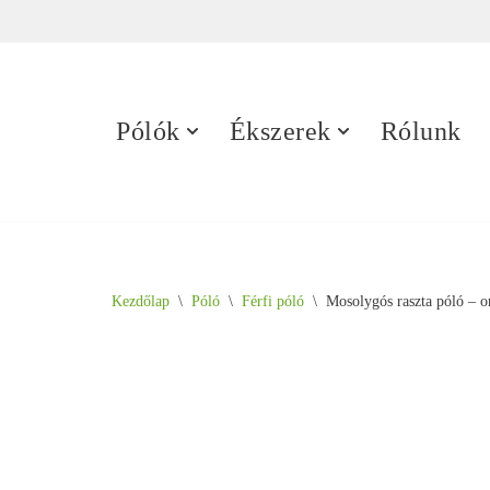
Skip
to
content
Pólók
Ékszerek
Rólunk
Kezdőlap
\
Póló
\
Férfi póló
\
Mosolygós raszta póló – o