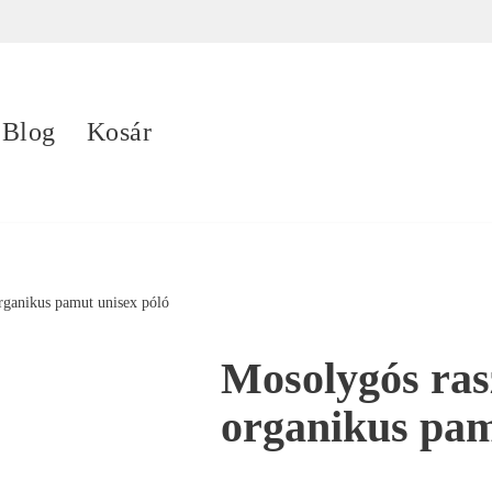
Blog
Kosár
rganikus pamut unisex póló
Mosolygós ras
organikus pam