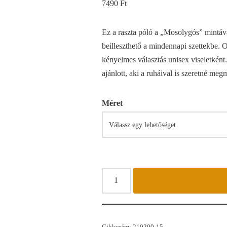
7490
Ft
Ez a raszta póló a „Mosolygós” mintáva
beilleszthető a mindennapi szettekbe. 
kényelmes választás unisex viseletként
ajánlott, aki a ruháival is szeretné megm
Méret
Cikkszám:
210200-15