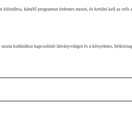
ifordítva, kímélő programon érdemes mosni, és kerülni kell az erős s
aszta kultúrához kapcsolódó látványvilágot és a kényelmes, hétköznap is 