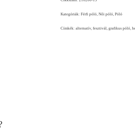
Kategóriák:
Férfi póló
,
Női póló
,
Póló
Címkék:
alternatív
,
fesztivál
,
grafikus póló
,
h
?