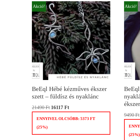
Akció!
Akció!
BeEql Hébé kézműves ékszer
BeEql
szett – füldísz és nyaklánc
nyaklá
éksze
21490
Ft
16117
Ft
9490
Ft
ENNYIVEL OLCSÓBB:
5373
FT
ENNY
(25%)
(25%)