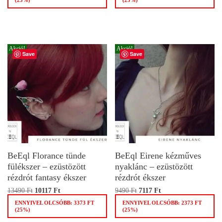
Akció!
Akció!
Save
Save
BeEql Florance tünde
BeEql Eirene kézműves
fülékszer – ezüstözött
nyaklánc – ezüstözött
rézdrót fantasy ékszer
rézdrót ékszer
13490
Ft
10117
Ft
9490
Ft
7117
Ft
ENNYIVEL OLCSÓBB:
3373
FT
ENNYIVEL OLCSÓBB:
2373
FT
(25%)
(25%)