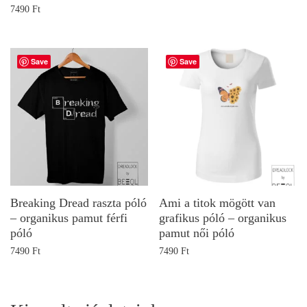
7490
Ft
Save
Save
Breaking Dread raszta póló
Ami a titok mögött van
– organikus pamut férfi
grafikus póló – organikus
póló
pamut női póló
7490
Ft
7490
Ft