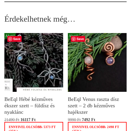
Érdekelhetnek még…
Akció!
Akció!
Save
Save
BeEql Hébé kézműves
BeEql Venus raszta dísz
ékszer szett – füldísz és
szett – 2 db kézműves
nyaklánc
hajékszer
21490
Ft
16117
Ft
9990
Ft
7492
Ft
ENNYIVEL OLCSÓBB:
5373
FT
ENNYIVEL OLCSÓBB:
2498
FT
(25%)
(25%)