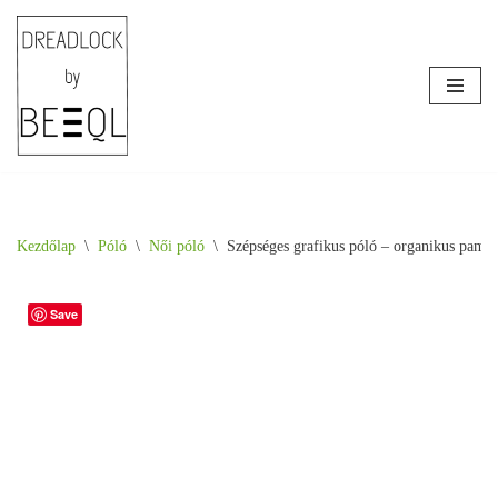
Skip
to
content
Kezdőlap
\
Póló
\
Női póló
\
Szépséges grafikus póló – organikus pamut
Save