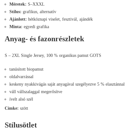
Méretek:
S–XXXL
Stílus:
grafikus, alternatív
Ajánlott:
hétköznapi viselet, fesztivál, ajándék
Minta:
egyedi grafika
Anyag- és fazonrészletek
S – 2XL Single Jersey, 100 % organikus pamut GOTS
tanúsított biopamut
oldalvarrással
keskeny nyakkivágás saját anyagával szegélyezve 5 % elasztánnal
váll vállszalaggal megerősítve
ívelt alsó szél
Címke:
szött
Stílusötlet