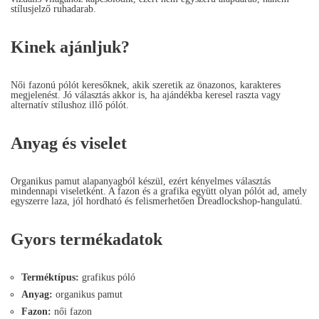
stílusjelző ruhadarab.
Kinek ajánljuk?
Női fazonú pólót keresőknek, akik szeretik az önazonos, karakteres
megjelenést. Jó választás akkor is, ha ajándékba keresel raszta vagy
alternatív stílushoz illő pólót.
Anyag és viselet
Organikus pamut alapanyagból készül, ezért kényelmes választás
mindennapi viseletként. A fazon és a grafika együtt olyan pólót ad, amely
egyszerre laza, jól hordható és felismerhetően Dreadlockshop-hangulatú.
Gyors termékadatok
Terméktípus:
grafikus póló
Anyag:
organikus pamut
Fazon:
női fazon