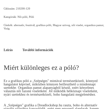
Cikkszám:
210200-120
Kategóriák:
Női póló
,
Póló
Címkék:
alternatív
,
fesztivál
,
grafikus póló
,
Magyar szöveg
,
női viselet
,
organikus pamut
,
Virág
Leírás
További információk
Miért különleges ez a póló?
Ez a grafikus póló a „Szépséges” mintával természetközeli, könnyed
hangulatot képvisel, miközben könnyen beilleszthető a mindennapi
szettekbe. Organikus pamut alapanyagból készül, ezért kényelmes
választás női fazonú viseletként. Jól működik hétköznapi viseletként,
nyári szettekhez és természetközeli, boho hangulatú megjelenéshez.
A „Szépséges” grafika a Dreadlockshop.hu raszta, boho és alternatív
vizuális világához kapcsolódik, ezért nem egyszerű alapdarab, hanem