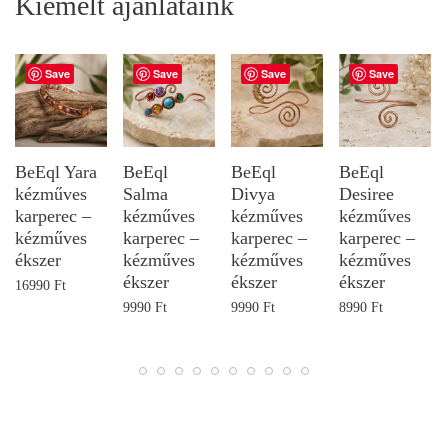
Kiemelt ajánlataink
Save
Save
Save
Save
BeEql Yara
BeEql
BeEql
BeEql
kézműves
Salma
Divya
Desiree
karperec –
kézműves
kézműves
kézműves
kézműves
karperec –
karperec –
karperec –
ékszer
kézműves
kézműves
kézműves
ékszer
ékszer
ékszer
16990
Ft
9990
Ft
9990
Ft
8990
Ft