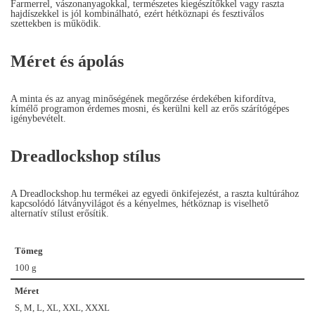
Farmerrel, vászonanyagokkal, természetes kiegészítőkkel vagy raszta
hajdíszekkel is jól kombinálható, ezért hétköznapi és fesztiválos
szettekben is működik.
Méret és ápolás
A minta és az anyag minőségének megőrzése érdekében kifordítva,
kímélő programon érdemes mosni, és kerülni kell az erős szárítógépes
igénybevételt.
Dreadlockshop stílus
A Dreadlockshop.hu termékei az egyedi önkifejezést, a raszta kultúrához
kapcsolódó látványvilágot és a kényelmes, hétköznap is viselhető
alternatív stílust erősítik.
Tömeg
100 g
Méret
S, M, L, XL, XXL, XXXL