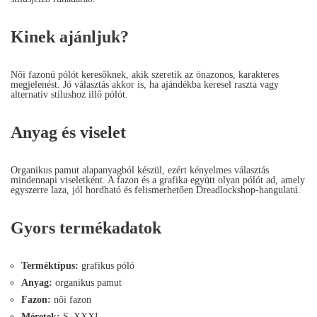
Kinek ajánljuk?
Női fazonú pólót keresőknek, akik szeretik az önazonos, karakteres
megjelenést. Jó választás akkor is, ha ajándékba keresel raszta vagy
alternatív stílushoz illő pólót.
Anyag és viselet
Organikus pamut alapanyagból készül, ezért kényelmes választás
mindennapi viseletként. A fazon és a grafika együtt olyan pólót ad, amely
egyszerre laza, jól hordható és felismerhetően Dreadlockshop-hangulatú.
Gyors termékadatok
Terméktípus:
grafikus póló
Anyag:
organikus pamut
Fazon:
női fazon
Méretek:
S–XXXL