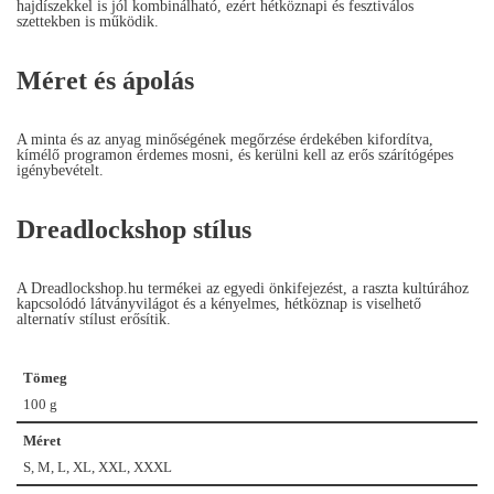
hajdíszekkel is jól kombinálható, ezért hétköznapi és fesztiválos
szettekben is működik.
Méret és ápolás
A minta és az anyag minőségének megőrzése érdekében kifordítva,
kímélő programon érdemes mosni, és kerülni kell az erős szárítógépes
igénybevételt.
Dreadlockshop stílus
A Dreadlockshop.hu termékei az egyedi önkifejezést, a raszta kultúrához
kapcsolódó látványvilágot és a kényelmes, hétköznap is viselhető
alternatív stílust erősítik.
Tömeg
100 g
Méret
S, M, L, XL, XXL, XXXL