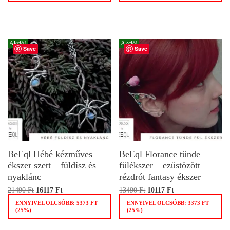
Akció!
Akció!
Save
Save
BeEql Hébé kézműves
BeEql Florance tünde
ékszer szett – füldísz és
fülékszer – ezüstözött
nyaklánc
rézdrót fantasy ékszer
21490
Ft
16117
Ft
13490
Ft
10117
Ft
ENNYIVEL OLCSÓBB:
5373
FT
ENNYIVEL OLCSÓBB:
3373
FT
(25%)
(25%)