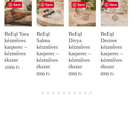
Save
Save
Save
Save
BeEql Yara
BeEql
BeEql
BeEql
kézműves
Salma
Divya
Desiree
karperec –
kézműves
kézműves
kézműves
kézműves
karperec –
karperec –
karperec –
ékszer
kézműves
kézműves
kézműves
ékszer
ékszer
ékszer
16990
Ft
9990
Ft
9990
Ft
8990
Ft