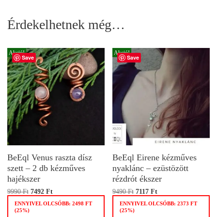
Érdekelhetnek még…
Akció!
Akció!
Save
Save
BeEql Venus raszta dísz
BeEql Eirene kézműves
szett – 2 db kézműves
nyaklánc – ezüstözött
hajékszer
rézdrót ékszer
9990
Ft
7492
Ft
9490
Ft
7117
Ft
ENNYIVEL OLCSÓBB:
2498
FT
ENNYIVEL OLCSÓBB:
2373
FT
(25%)
(25%)