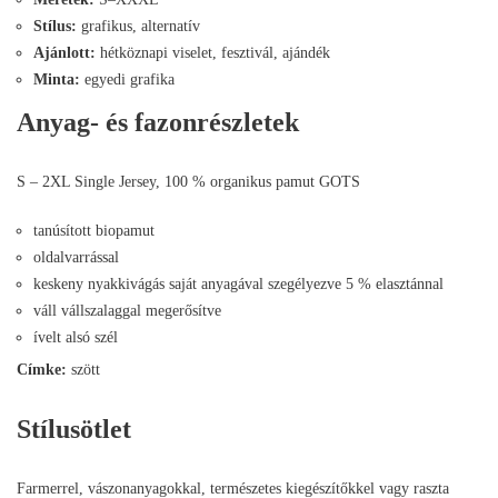
Stílus:
grafikus, alternatív
Ajánlott:
hétköznapi viselet, fesztivál, ajándék
Minta:
egyedi grafika
Anyag- és fazonrészletek
S – 2XL Single Jersey, 100 % organikus pamut GOTS
tanúsított biopamut
oldalvarrással
keskeny nyakkivágás saját anyagával szegélyezve 5 % elasztánnal
váll vállszalaggal megerősítve
ívelt alsó szél
Címke:
szött
Stílusötlet
Farmerrel, vászonanyagokkal, természetes kiegészítőkkel vagy raszta