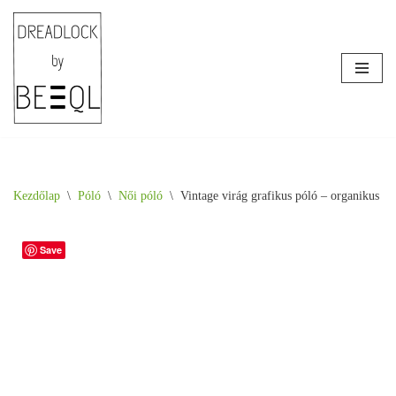
Skip
to
content
Kezdőlap
\
Póló
\
Női póló
\
Vintage virág grafikus póló – organikus p
Save