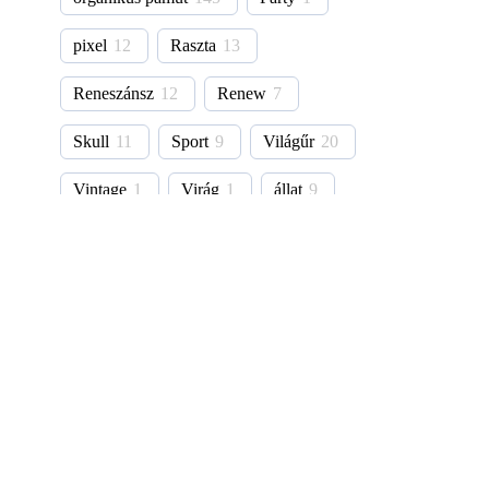
pixel
12
Raszta
13
Reneszánsz
12
Renew
7
Skull
11
Sport
9
Világűr
20
Vintage
1
Virág
1
állat
9