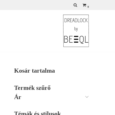
0
Kosár tartalma
Termék szűrő
Ár
Témák és stílusok