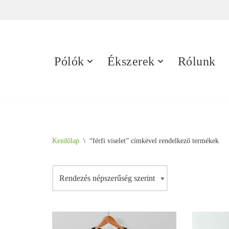
Skip
to
content
Pólók
Ékszerek
Rólunk
Kezdőlap
\
“férfi viselet” címkével rendelkező termékek