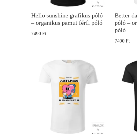
Hello sunshine grafikus póló
Better d
– organikus pamut férfi póló
póló – o
póló
7490
Ft
7490
Ft