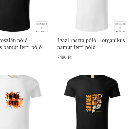
roszlán póló –
Igazi raszta póló – organikus
s pamut férfi póló
pamut férfi póló
7490
Ft