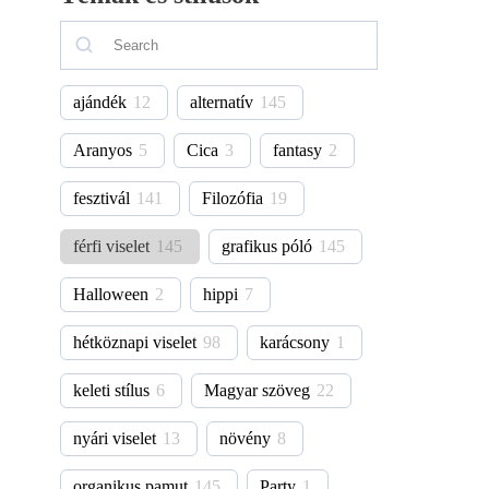
ajándék
12
alternatív
145
Aranyos
5
Cica
3
fantasy
2
fesztivál
141
Filozófia
19
férfi viselet
145
grafikus póló
145
Halloween
2
hippi
7
hétköznapi viselet
98
karácsony
1
keleti stílus
6
Magyar szöveg
22
nyári viselet
13
növény
8
organikus pamut
145
Party
1