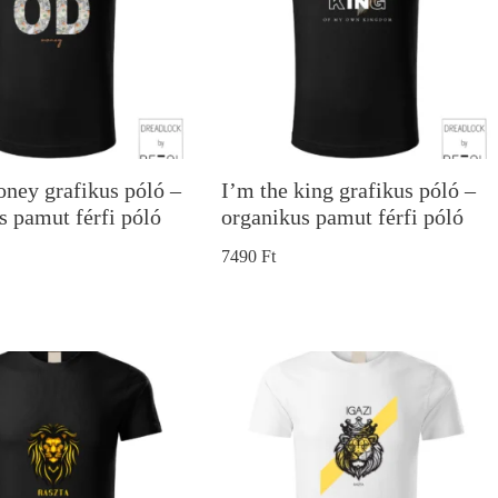
ey grafikus póló –
I’m the king grafikus póló –
s pamut férfi póló
organikus pamut férfi póló
7490
Ft