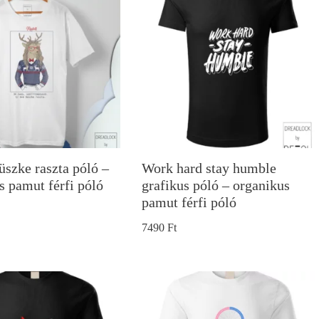
üszke raszta póló –
Work hard stay humble
s pamut férfi póló
grafikus póló – organikus
pamut férfi póló
7490
Ft