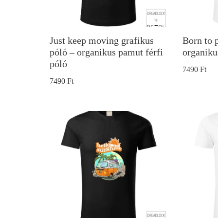
Just keep moving grafikus
Born to 
póló – organikus pamut férfi
organiku
póló
7490
Ft
7490
Ft