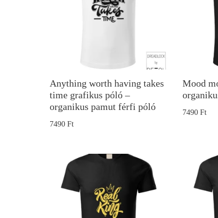
Anything worth having takes
Mood mon
time grafikus póló –
organiku
organikus pamut férfi póló
7490
Ft
7490
Ft