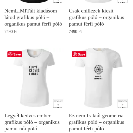
NemLIMITált kiadásom
Csak chillezek kicsit
látod grafikus póló –
grafikus póló – organikus
organikus pamut férfi póló
pamut férfi póló
7490
Ft
7490
Ft
Save
Save
Legyél kedves ember
Ez nem fraktál geometria
grafikus póló – organikus
grafikus póló – organikus
pamut női póló
pamut férfi póló