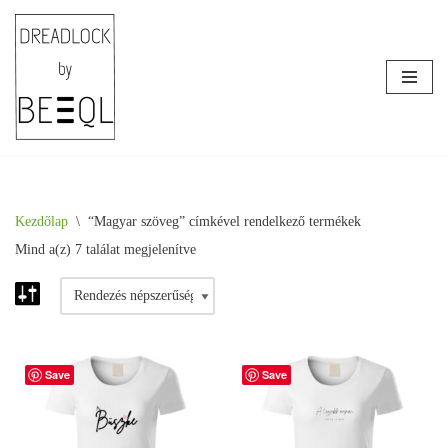
Skip
to
content
Kezdőlap
\
“Magyar szöveg” címkével rendelkező termékek
Mind a(z) 7 találat megjelenítve
Save
Save