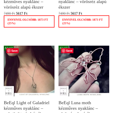
kézműves nyaklánc –
nyaklánc – vörösréz alapú
vörösréz alapú ékszer
ékszer
7490
Ft
5617
Ft
7490
Ft
5617
Ft
ENNYIVEL OLCSÓBB:
1873
FT
ENNYIVEL OLCSÓBB:
1873
FT
(25%)
(25%)
Akció!
Akció!
Save
Save
BeEql Light of Galadriel
BeEql Luna moth
kézműves nyaklánc –
kézműves nyaklánc –