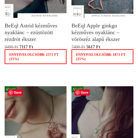
BeEql Astrid kézműves
BeEql Apple ginkgo
nyaklánc – ezüstözött
kézműves nyaklánc –
rézdrót ékszer
vörösréz alapú ékszer
9490
Ft
7117
Ft
7490
Ft
5617
Ft
ENNYIVEL OLCSÓBB:
2373
FT
ENNYIVEL OLCSÓBB:
1873
FT
(25%)
(25%)
Akció!
Akció!
Save
Save