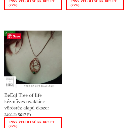
ENNYIVEL OLCSÓBB:
1873
FT
ENNYIVEL OLCSÓBB:
1873
FT
(25%)
(25%)
Akció!
Save
BeEql Tree of life
kézműves nyaklánc –
vörösréz alapú ékszer
7490
Ft
5617
Ft
ENNYIVEL OLCSÓBB:
1873
FT
(25%)