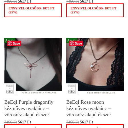
7490
Ft
5617
Ft
7490
Ft
5617
Ft
ENNYIVEL OLCSÓBB:
1873
FT
ENNYIVEL OLCSÓBB:
1873
FT
(25%)
(25%)
Akció!
Akció!
Save
Save
BeEql Purple dragonfly
BeEql Rose moon
kézműves nyaklánc –
kézműves nyaklánc –
vörösréz alapú ékszer
vörösréz alapú ékszer
7490
Ft
5617
Ft
7490
Ft
5617
Ft