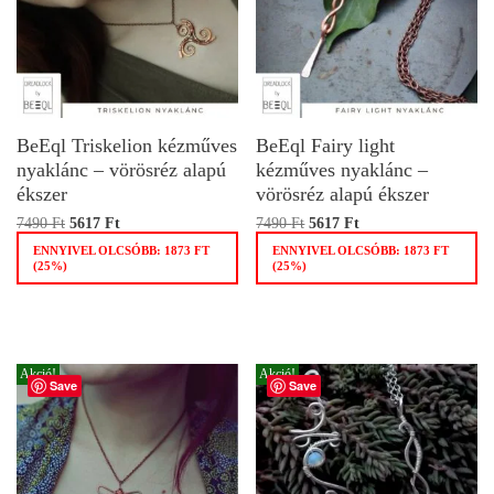
BeEql Triskelion kézműves
BeEql Fairy light
nyaklánc – vörösréz alapú
kézműves nyaklánc –
ékszer
vörösréz alapú ékszer
7490
Ft
5617
Ft
7490
Ft
5617
Ft
ENNYIVEL OLCSÓBB:
1873
FT
ENNYIVEL OLCSÓBB:
1873
FT
(25%)
(25%)
Akció!
Akció!
Save
Save