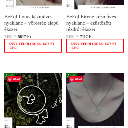
BeEql Lotus kézműves
BeEql Eirene kézműves
nyaklánc – vörösréz alapú
nyaklánc – ezüstözött
ékszer
rézdrót ékszer
7490
Ft
5617
Ft
9490
Ft
7117
Ft
ENNYIVEL OLCSÓBB:
1873
FT
ENNYIVEL OLCSÓBB:
2373
FT
(25%)
(25%)
Akció!
Akció!
Save
Save