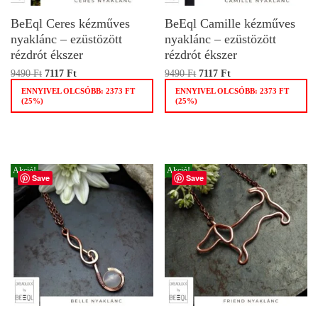
BeEql Ceres kézműves
BeEql Camille kézműves
nyaklánc – ezüstözött
nyaklánc – ezüstözött
rézdrót ékszer
rézdrót ékszer
9490
Ft
7117
Ft
9490
Ft
7117
Ft
ENNYIVEL OLCSÓBB:
2373
FT
ENNYIVEL OLCSÓBB:
2373
FT
(25%)
(25%)
Akció!
Akció!
Save
Save