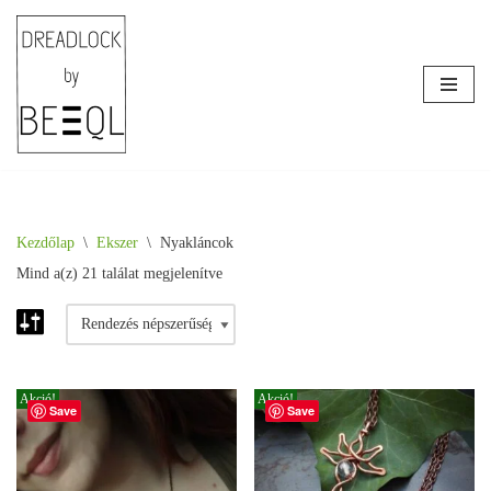
Skip
to
content
Kezdőlap
\
Ékszer
\
Nyakláncok
Mind a(z) 21 találat megjelenítve
Akció!
Akció!
Save
Save