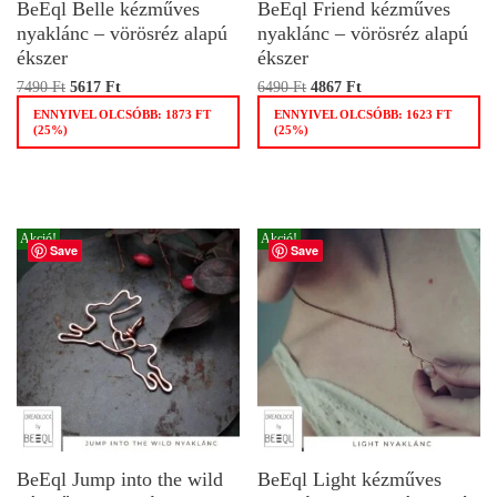
BeEql Belle kézműves
BeEql Friend kézműves
nyaklánc – vörösréz alapú
nyaklánc – vörösréz alapú
ékszer
ékszer
7490
Ft
5617
Ft
6490
Ft
4867
Ft
ENNYIVEL OLCSÓBB:
1873
FT
ENNYIVEL OLCSÓBB:
1623
FT
(25%)
(25%)
Akció!
Akció!
Save
Save
BeEql Jump into the wild
BeEql Light kézműves