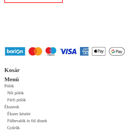
Kosár
Menü
Pólók
Női pólók
Férfi pólók
Ékszerek
Ékszer készlet
Fülbevalók és fül díszek
Gyűrűk