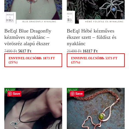
BeEql Blue Dragonfly
BeEql Hébé kézműves
kézműves nyaklánc –
ékszer szett – füldísz és
vörösréz alapú ékszer
nyaklánc
7490
Ft
5617
Ft
21490
Ft
16117
Ft
ENNYIVEL OLCSÓBB:
1873
FT
ENNYIVEL OLCSÓBB:
5373
FT
(25%)
(25%)
Akció!
Akció!
Save
Save