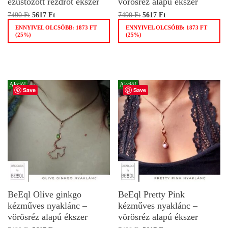
ezüstözött rézdrót ékszer
vörösréz alapú ékszer
7490
Ft
5617
Ft
7490
Ft
5617
Ft
ENNYIVEL OLCSÓBB:
1873
FT
ENNYIVEL OLCSÓBB:
1873
FT
(25%)
(25%)
Akció!
Akció!
Save
Save
BeEql Olive ginkgo
BeEql Pretty Pink
kézműves nyaklánc –
kézműves nyaklánc –
vörösréz alapú ékszer
vörösréz alapú ékszer