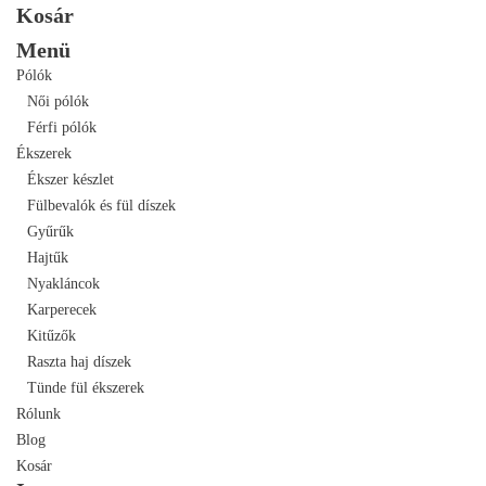
Kosár
Menü
Pólók
Női pólók
Férfi pólók
Ékszerek
Ékszer készlet
Fülbevalók és fül díszek
Gyűrűk
Hajtűk
Nyakláncok
Karperecek
Kitűzők
Raszta haj díszek
Tünde fül ékszerek
Rólunk
Blog
Kosár