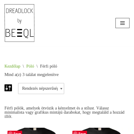
Skip
to
content
Kezdőlap
\
Póló
\
Férfi póló
Mind a(z) 3 találat megjelenítve
Férfi pólók, amelyek ötvözik a kényelmet és a stílust. Válassz
minimalista vagy grafikus mintájú darabokat, hogy megtaláld a hozzád
illőt.
Save
Save