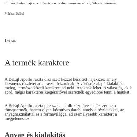
Címkék:
boho
,
hajékszer
,
Raszta
,
raszta dísz
,
természetközeli
,
Világűr
,
vörösréz
Márka:
BeEql
Leírás
A termék karaktere
A BeEql Apollo raszta dísz szett kézzel készített hajékszer, amely
látványos részletet ad a raszta frizurának. A vörösréz alapú kialakítás
meleg, természetközeli karaktert ad neki. Azoknak lehet jó választás, akik
apró, mégis karakteres kiegészítővel szeretnék egyedibbé tenni a hajukat.
A BeEql Apollo raszta dísz szett – 2 db kézműves hajékszer nem
tömegtermék, hanem olyan kézműves darab, amely a részletekkel, az
anyaghasználattal és a formavilággal ad személyesebb karaktert a
megjelenéshez.
Anyag és kialakítás