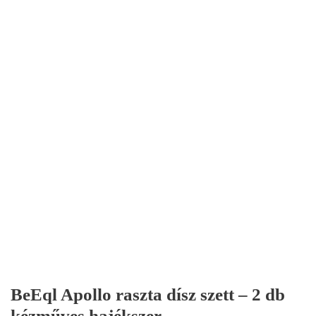
BeEql Apollo raszta dísz szett – 2 db
kézműves hajékszer