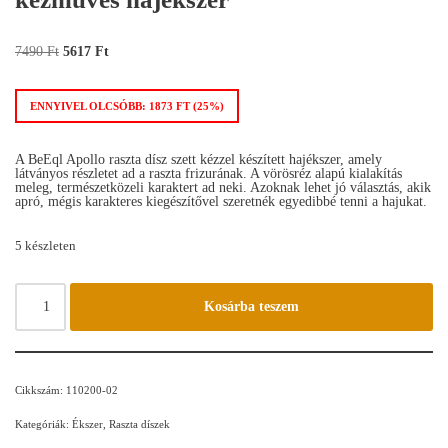
7490
Ft
5617
Ft
ENNYIVEL OLCSÓBB:
1873
FT
(25%)
A BeEql Apollo raszta dísz szett kézzel készített hajékszer, amely
látványos részletet ad a raszta frizurának. A vörösréz alapú kialakítás
meleg, természetközeli karaktert ad neki. Azoknak lehet jó választás, akik
apró, mégis karakteres kiegészítővel szeretnék egyedibbé tenni a hajukat.
5 készleten
Kosárba teszem
Cikkszám:
110200-02
Kategóriák:
Ékszer
,
Raszta díszek