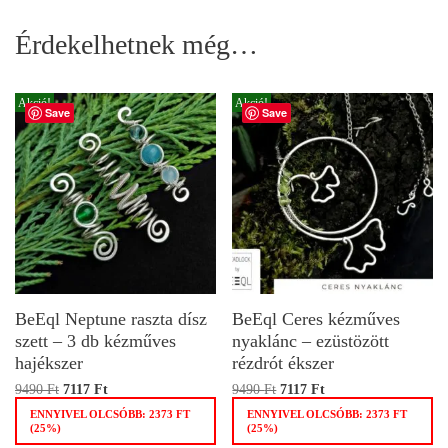
Érdekelhetnek még…
Akció!
Akció!
Save
Save
BeEql Neptune raszta dísz
BeEql Ceres kézműves
szett – 3 db kézműves
nyaklánc – ezüstözött
hajékszer
rézdrót ékszer
9490
Ft
7117
Ft
9490
Ft
7117
Ft
ENNYIVEL OLCSÓBB:
2373
FT
ENNYIVEL OLCSÓBB:
2373
FT
(25%)
(25%)