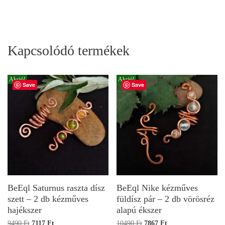
Kapcsolódó termékek
Akció!
Akció!
Save
Save
BeEql Saturnus raszta dísz
BeEql Nike kézműves
szett – 2 db kézműves
füldísz pár – 2 db vörösréz
hajékszer
alapú ékszer
9490
Ft
7117
Ft
10490
Ft
7867
Ft