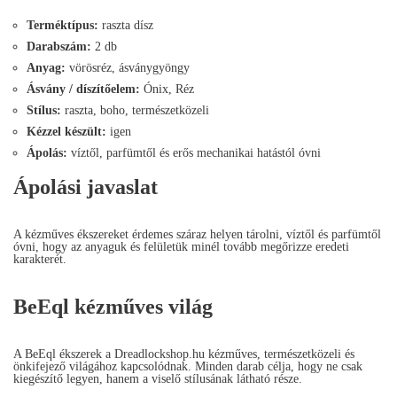
Terméktípus:
raszta dísz
Darabszám:
2 db
Anyag:
vörösréz, ásványgyöngy
Ásvány / díszítőelem:
Ónix, Réz
Stílus:
raszta, boho, természetközeli
Kézzel készült:
igen
Ápolás:
víztől, parfümtől és erős mechanikai hatástól óvni
Ápolási javaslat
A kézműves ékszereket érdemes száraz helyen tárolni, víztől és parfümtől
óvni, hogy az anyaguk és felületük minél tovább megőrizze eredeti
karakterét.
BeEql kézműves világ
A BeEql ékszerek a Dreadlockshop.hu kézműves, természetközeli és
önkifejező világához kapcsolódnak. Minden darab célja, hogy ne csak
kiegészítő legyen, hanem a viselő stílusának látható része.