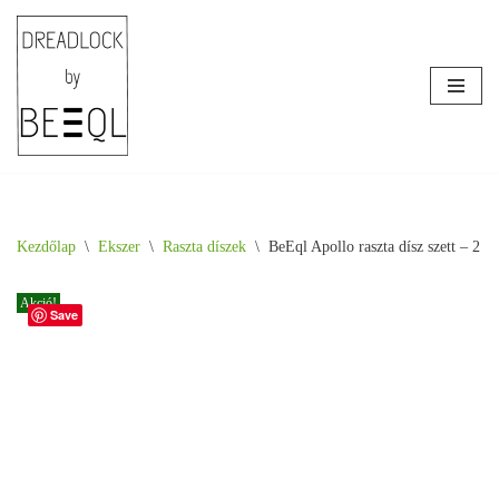
Skip
to
content
Kezdőlap
\
Ékszer
\
Raszta díszek
\
BeEql Apollo raszta dísz szett – 2 
Akció!
Save