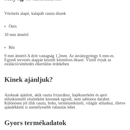
Vörösréz alapú, kalapált raszta díszek
Ónix
10 mm átmérő
Réz
9 mm átmérő A drót vastagság 1,2mm. Az ásványgyöngy 6 mm-es.
Egyedi tervezés alapján készült kézműves ékszer. Víztől óvjuk az
oxidáció/sötétedés elkerülése érdekében
Kinek ajánljuk?
Azoknak ajánlott, akik raszta frizurához, hajékszerként és apró
stíluskiemelő részletként keresnek egyedi, nem sablonos darabot.
Különösen jól illik raszta, boho, természetközeli, világűr stílushoz, illetve
ajándékként is személyesebb választás lehet.
Gyors termékadatok