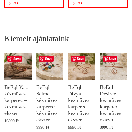
(25%)
(25%)
Kiemelt ajánlataink
Save
Save
Save
Save
BeEql Yara
BeEql
BeEql
BeEql
kézműves
Salma
Divya
Desiree
karperec –
kézműves
kézműves
kézműves
kézműves
karperec –
karperec –
karperec –
ékszer
kézműves
kézműves
kézműves
ékszer
ékszer
ékszer
16990
Ft
9990
Ft
9990
Ft
8990
Ft