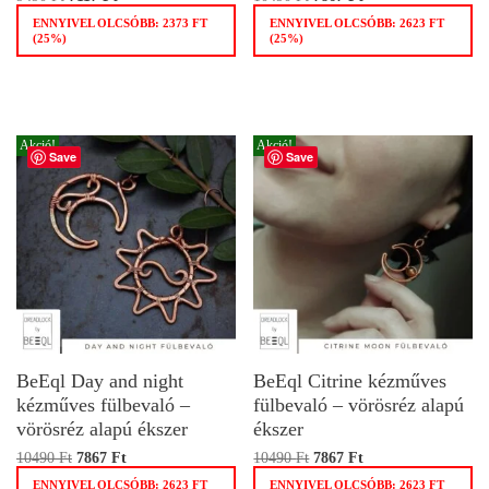
ENNYIVEL OLCSÓBB:
2373
FT
ENNYIVEL OLCSÓBB:
2623
FT
(25%)
(25%)
Akció!
Akció!
Save
Save
BeEql Day and night
BeEql Citrine kézműves
kézműves fülbevaló –
fülbevaló – vörösréz alapú
vörösréz alapú ékszer
ékszer
10490
Ft
7867
Ft
10490
Ft
7867
Ft
ENNYIVEL OLCSÓBB:
2623
FT
ENNYIVEL OLCSÓBB:
2623
FT