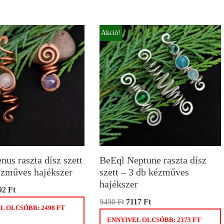
Akció!
nus raszta dísz szett
BeEql Neptune raszta dísz
ézműves hajékszer
szett – 3 db kézműves
hajékszer
92
Ft
9490
Ft
7117
Ft
L OLCSÓBB:
2498
FT
ENNYIVEL OLCSÓBB:
2373
FT