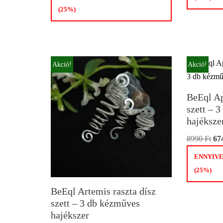
(25%)
Akció!
Akció!
BeEql Ap
szett – 
hajéksze
8990
Ft
67
ENNYIVE
(25%)
BeEql Artemis raszta dísz
szett – 3 db kézműves
hajékszer