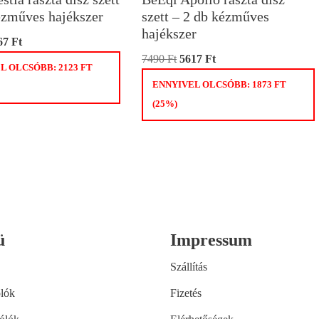
ézműves hajékszer
szett – 2 db kézműves
hajékszer
67
Ft
7490
Ft
5617
Ft
L OLCSÓBB:
2123
FT
ENNYIVEL OLCSÓBB:
1873
FT
(25%)
ü
Impressum
Szállítás
lók
Fizetés