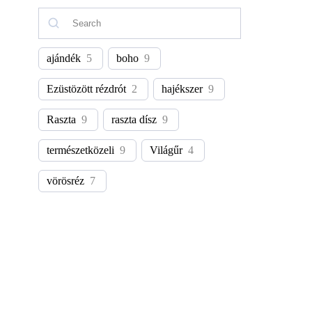
ajándék
5
boho
9
Ezüstözött rézdrót
2
hajékszer
9
Raszta
9
raszta dísz
9
természetközeli
9
Világűr
4
vörösréz
7