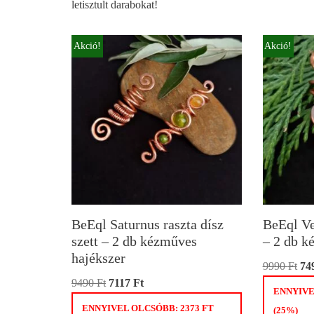
letisztult darabokat!
Akció!
Akció!
BeEql Saturnus raszta dísz
BeEql Ve
szett – 2 db kézműves
– 2 db k
hajékszer
9990
Ft
74
9490
Ft
7117
Ft
ENNYIVE
ENNYIVEL OLCSÓBB:
2373
FT
(25%)