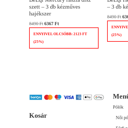
szett – 3 db kézműves
– 3 db k
hajékszer
8490
Ft
63
8490
Ft
6367
Ft
ENNYIVE
ENNYIVEL OLCSÓBB:
2123
FT
(25%)
(25%)
Men
Pólók
Kosár
Női pó