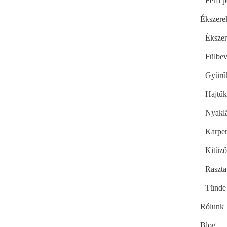
Férfi 
Ékszere
Ékszer
Fülbev
Gyűrű
Hajtűk
Nyakl
Karpe
Kitűz
Raszta
Tünde 
Rólunk
Blog