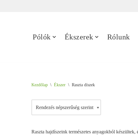
Skip
to
content
Pólók
Ékszerek
Rólunk
Kezdőlap
\
Ékszer
\
Raszta díszek
Raszta hajdíszeink természetes anyagokból készültek, 