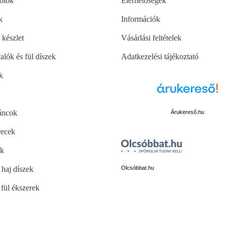
pólók
Elérhetőségek
k
Információk
 készlet
Vásárlási feltételek
alók és fül díszek
Adatkezelési tájékoztató
k
áncok
Árukereső.hu
recek
ők
 haj díszek
Olcsóbbat.hu
fül ékszerek