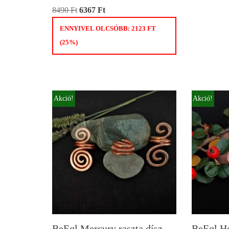
8490
Ft
6367
Ft
ENNYIVEL OLCSÓBB:
2123
FT
(25%)
Akció!
Akció!
BeEql Mercury raszta dísz
BeEql Hes