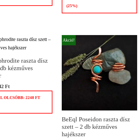
(25%)
Akció!
hrodite raszta dísz
3 db kézműves
r
42
Ft
L OLCSÓBB:
2248
FT
BeEql Poseidon raszta dísz
szett – 2 db kézműves
hajékszer