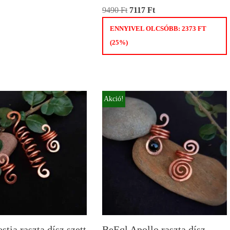
9490
Ft
7117
Ft
ENNYIVEL OLCSÓBB:
2373
FT
(25%)
Akció!
tia raszta dísz szett
BeEql Apollo raszta dísz