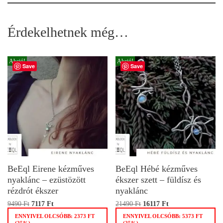
Érdekelhetnek még…
Akció!
Akció!
Save
Save
BeEql Eirene kézműves
BeEql Hébé kézműves
nyaklánc – ezüstözött
ékszer szett – füldísz és
rézdrót ékszer
nyaklánc
9490
Ft
7117
Ft
21490
Ft
16117
Ft
ENNYIVEL OLCSÓBB:
2373
FT
ENNYIVEL OLCSÓBB:
5373
FT
(25%)
(25%)