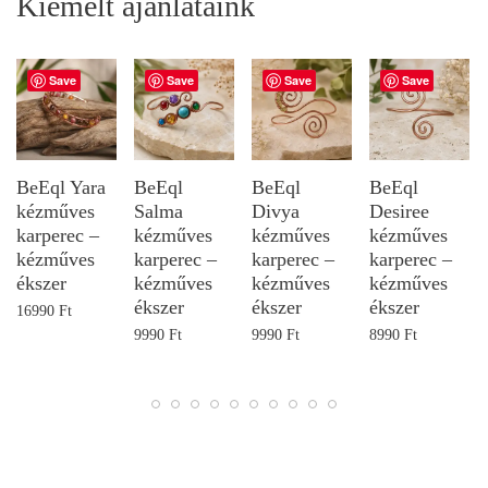
Kiemelt ajánlataink
Save
Save
Save
Save
BeEql Yara
BeEql
BeEql
BeEql
kézműves
Salma
Divya
Desiree
karperec –
kézműves
kézműves
kézműves
kézműves
karperec –
karperec –
karperec –
ékszer
kézműves
kézműves
kézműves
ékszer
ékszer
ékszer
16990
Ft
9990
Ft
9990
Ft
8990
Ft