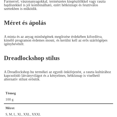
Farmerrel, vászonanyagokkal, természetes kiegészítőkkel vagy raszta
hajdíszekkel is jól kombinálható, ezért hétköznapi és fesztiválos
szettekben is működik.
Méret és ápolás
A minta és az anyag minőségének megőrzése érdekében kifordítva,
kímélő programon érdemes mosni, és kerülni kell az erős szárítógépes
igénybevételt.
Dreadlockshop stílus
A Dreadlockshop.hu termékei az egyedi önkifejezést, a raszta kultúrához
kapcsolódó látványvilágot és a kényelmes, hétköznap is viselhető
alternatív stílust erősítik.
Tömeg
100 g
Méret
S, M, L, XL, XXL, XXXL