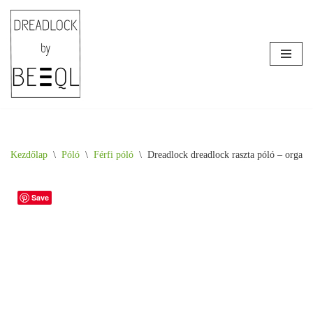
Skip
to
content
Kezdőlap
\
Póló
\
Férfi póló
\
Dreadlock dreadlock raszta póló – organi
Save