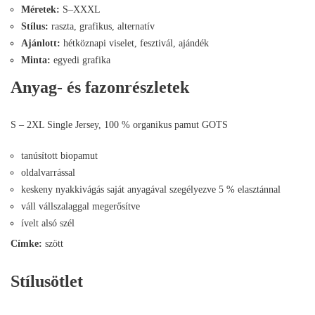
Méretek:
S–XXXL
Stílus:
raszta, grafikus, alternatív
Ajánlott:
hétköznapi viselet, fesztivál, ajándék
Minta:
egyedi grafika
Anyag- és fazonrészletek
S – 2XL Single Jersey, 100 % organikus pamut GOTS
tanúsított biopamut
oldalvarrással
keskeny nyakkivágás saját anyagával szegélyezve 5 % elasztánnal
váll vállszalaggal megerősítve
ívelt alsó szél
Címke:
szött
Stílusötlet