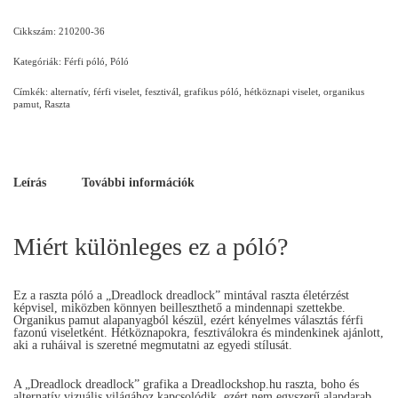
Cikkszám:
210200-36
Kategóriák:
Férfi póló
,
Póló
Címkék:
alternatív
,
férfi viselet
,
fesztivál
,
grafikus póló
,
hétköznapi viselet
,
organikus
pamut
,
Raszta
Leírás
További információk
Miért különleges ez a póló?
Ez a raszta póló a „Dreadlock dreadlock” mintával raszta életérzést
képvisel, miközben könnyen beilleszthető a mindennapi szettekbe.
Organikus pamut alapanyagból készül, ezért kényelmes választás férfi
fazonú viseletként. Hétköznapokra, fesztiválokra és mindenkinek ajánlott,
aki a ruháival is szeretné megmutatni az egyedi stílusát.
A „Dreadlock dreadlock” grafika a Dreadlockshop.hu raszta, boho és
alternatív vizuális világához kapcsolódik, ezért nem egyszerű alapdarab,