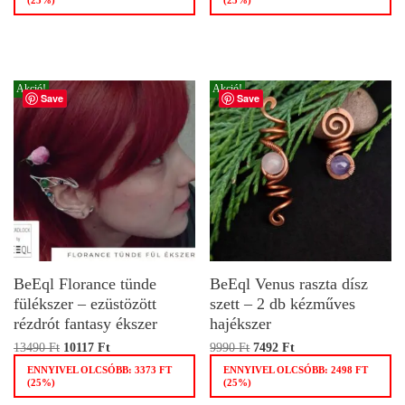
Akció!
Akció!
Save
Save
BeEql Florance tünde
BeEql Venus raszta dísz
fülékszer – ezüstözött
szett – 2 db kézműves
rézdrót fantasy ékszer
hajékszer
13490
Ft
10117
Ft
9990
Ft
7492
Ft
ENNYIVEL OLCSÓBB:
3373
FT
ENNYIVEL OLCSÓBB:
2498
FT
(25%)
(25%)