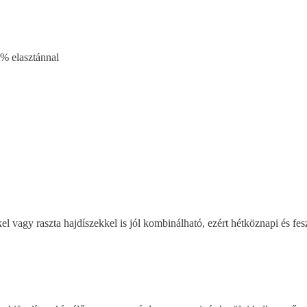
% elasztánnal
l vagy raszta hajdíszekkel is jól kombinálható, ezért hétköznapi és fes