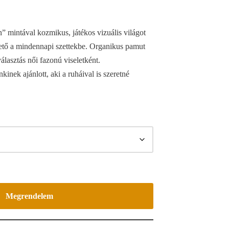
” mintával kozmikus, játékos vizuális világot
ető a mindennapi szettekbe. Organikus pamut
álasztás női fazonú viseletként.
inek ajánlott, aki a ruháival is szeretné
Megrendelem