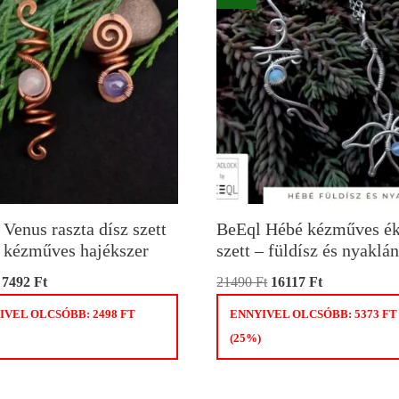
Venus raszta dísz szett
BeEql Hébé kézműves ék
b kézműves hajékszer
szett – füldísz és nyaklá
7492
Ft
21490
Ft
16117
Ft
IVEL OLCSÓBB:
2498
FT
ENNYIVEL OLCSÓBB:
5373
FT
(25%)