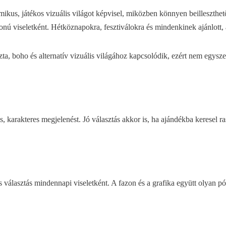
ikus, játékos vizuális világot képvisel, miközben könnyen beilleszthe
nú viseletként. Hétköznapokra, fesztiválokra és mindenkinek ajánlott, a
a, boho és alternatív vizuális világához kapcsolódik, ezért nem egysze
karakteres megjelenést. Jó választás akkor is, ha ajándékba keresel rasz
álasztás mindennapi viseletként. A fazon és a grafika együtt olyan pól