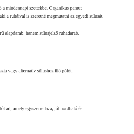
tő a mindennapi szettekbe. Organikus pamut
ki a ruháival is szeretné megmutatni az egyedi stílusát.
rű alapdarab, hanem stílusjelző ruhadarab.
ta vagy alternatív stílushoz illő pólót.
ót ad, amely egyszerre laza, jól hordható és