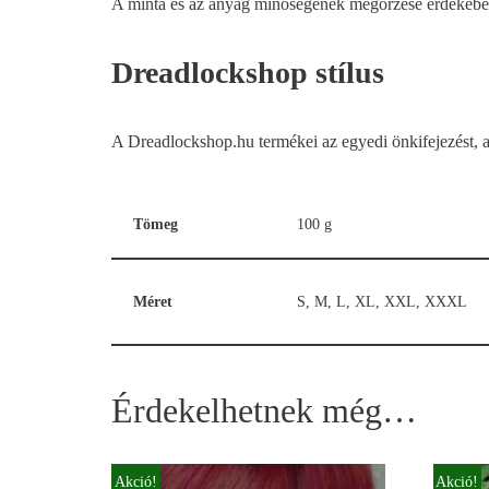
A minta és az anyag minőségének megőrzése érdekében k
Dreadlockshop stílus
A Dreadlockshop.hu termékei az egyedi önkifejezést, a r
Tömeg
100 g
Méret
S, M, L, XL, XXL, XXXL
Érdekelhetnek még…
Akció!
Akció!