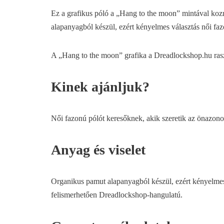
Ez a grafikus póló a „Hang to the moon” mintával kozm
alapanyagból készül, ezért kényelmes választás női fazo
A „Hang to the moon” grafika a Dreadlockshop.hu raszt
Kinek ajánljuk?
Női fazonú pólót keresőknek, akik szeretik az önazonos, 
Anyag és viselet
Organikus pamut alapanyagból készül, ezért kényelmes v
felismerhetően Dreadlockshop-hangulatú.