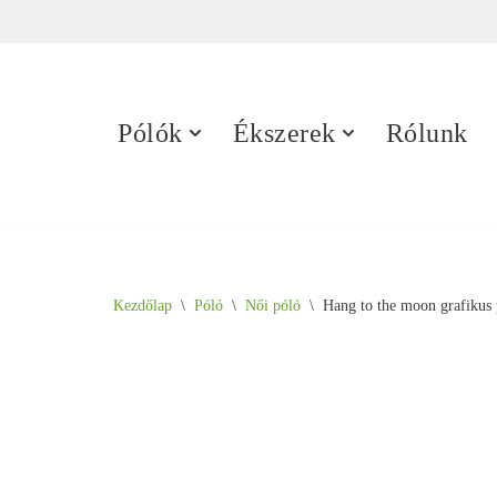
Skip
to
content
Pólók
Ékszerek
Rólunk
Kezdőlap
\
Póló
\
Női póló
\
Hang to the moon grafikus 