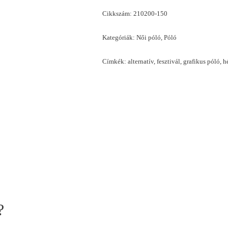
Cikkszám:
210200-150
Kategóriák:
Női póló
,
Póló
Címkék:
alternatív
,
fesztivál
,
grafikus póló
,
h
?