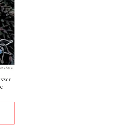
szer
nc