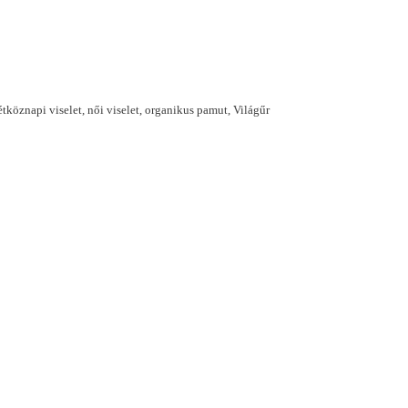
étköznapi viselet
,
női viselet
,
organikus pamut
,
Világűr