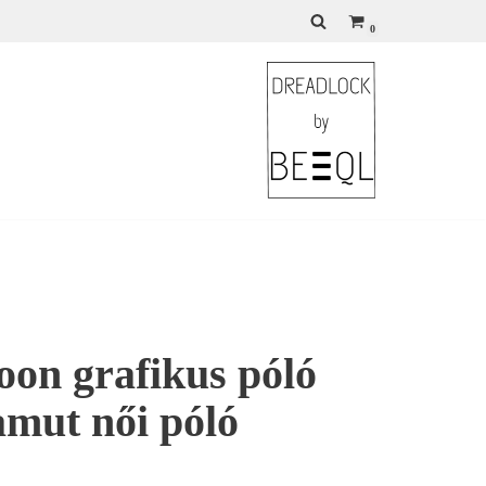
0
oon grafikus póló
amut női póló