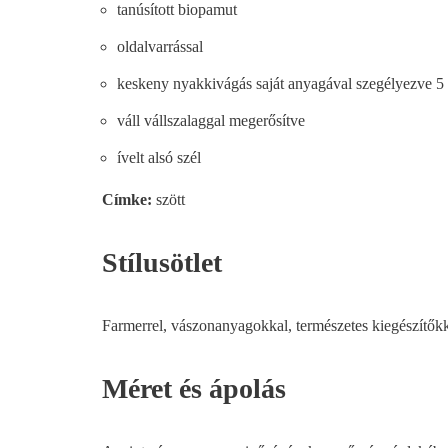
tanúsított biopamut
oldalvarrással
keskeny nyakkivágás saját anyagával szegélyezve 5 
váll vállszalaggal megerősítve
ívelt alsó szél
Címke:
szött
Stílusötlet
Farmerrel, vászonanyagokkal, természetes kiegészítőkke
Méret és ápolás