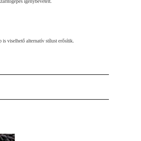
zárítógépes igénybevételt.
viselhető alternatív stílust erősítik.