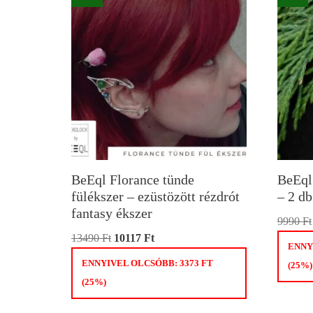
BeEql Florance tünde
BeEql 
fülékszer – ezüstözött rézdrót
– 2 d
fantasy ékszer
9990
Ft
13490
Ft
10117
Ft
ENNY
ENNYIVEL OLCSÓBB:
3373
FT
(25%)
(25%)