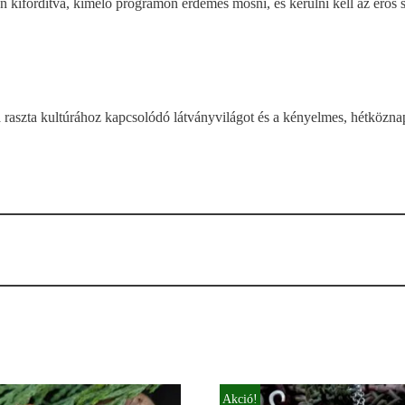
ifordítva, kímélő programon érdemes mosni, és kerülni kell az erős s
aszta kultúrához kapcsolódó látványvilágot és a kényelmes, hétköznap is 
Akció!