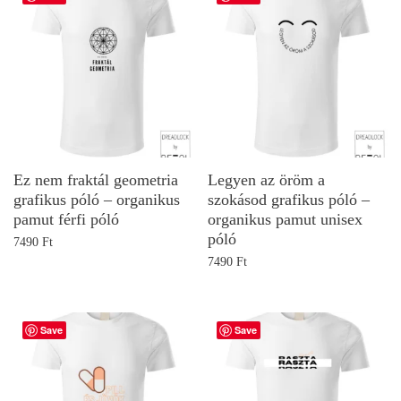
Ez nem fraktál geometria
Legyen az öröm a
grafikus póló – organikus
szokásod grafikus póló –
pamut férfi póló
organikus pamut unisex
póló
7490
Ft
7490
Ft
Save
Save