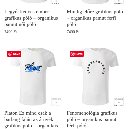
Legyél kedves ember
Mindig előre grafikus póló
grafikus póló – organikus
– organikus pamut férfi
pamut női póló
póló
7490
Ft
7490
Ft
Save
Save
Platon Ez mind csak a
Fenomenológia grafikus
barlang falán az árnyék
póló – organikus pamut
grafikus póló – organikus
férfi póló