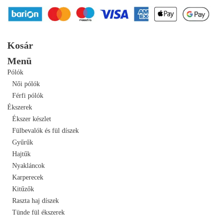
Kosár
Menü
Pólók
Női pólók
Férfi pólók
Ékszerek
Ékszer készlet
Fülbevalók és fül díszek
Gyűrűk
Hajtűk
Nyakláncok
Karperecek
Kitűzők
Raszta haj díszek
Tünde fül ékszerek