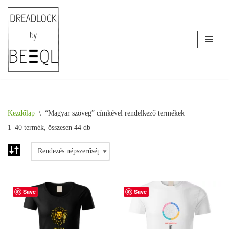
Skip
to
content
Kezdőlap
\
“Magyar szöveg” címkével rendelkező termékek
1–40 termék, összesen 44 db
Save
Save