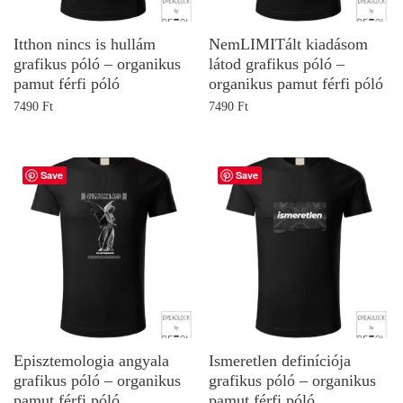
Itthon nincs is hullám
NemLIMITált kiadásom
grafikus póló – organikus
látod grafikus póló –
pamut férfi póló
organikus pamut férfi póló
7490
Ft
7490
Ft
Save
Save
Episztemologia angyala
Ismeretlen definíciója
grafikus póló – organikus
grafikus póló – organikus
pamut férfi póló
pamut férfi póló