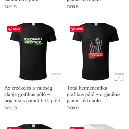
7490
Ft
7490
Ft
Save
Save
Az érzékelés a valóság
Totál hermeneutika
alapja grafikus póló –
grafikus póló – organikus
organikus pamut férfi póló
pamut férfi póló
7490
Ft
7490
Ft