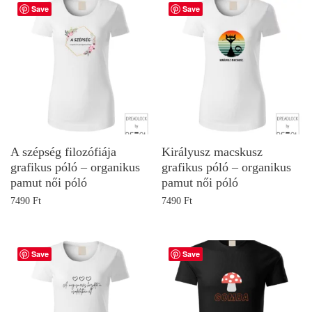
Save
Save
A szépség filozófiája
Királyusz macskusz
grafikus póló – organikus
grafikus póló – organikus
pamut női póló
pamut női póló
7490
Ft
7490
Ft
Save
Save