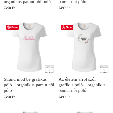
organikus pamut női póló
pamut női póló
7490
Ft
7490
Ft
Save
Save
Strand mód be grafikus
Az életem arról szól
póló – organikus pamut női
grafikus póló – organikus
póló
pamut női póló
7490
Ft
7490
Ft