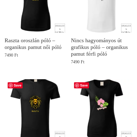
Raszta oroszlán póló –
Nincs hagyományos út
organikus pamut női póló
grafikus póló – organikus
pamut férfi póló
7490
Ft
7490
Ft
Save
Save