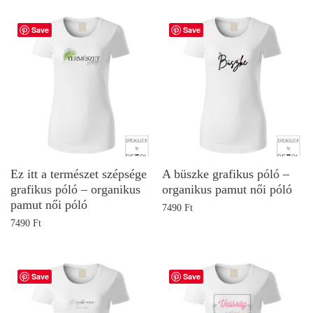
Save
Save
Ez itt a természet szépsége
A büszke grafikus póló –
grafikus póló – organikus
organikus pamut női póló
pamut női póló
7490
Ft
7490
Ft
Save
Save