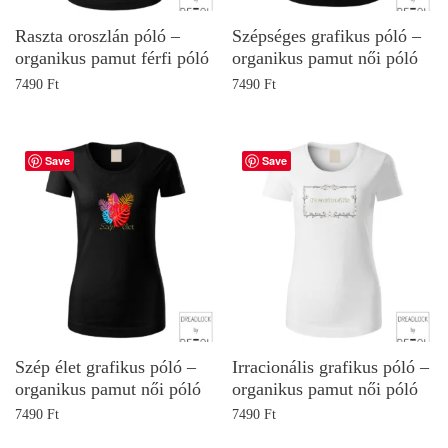
Raszta oroszlán póló –
Szépséges grafikus póló –
organikus pamut férfi póló
organikus pamut női póló
7490
Ft
7490
Ft
Save
Save
Szép élet grafikus póló –
Irracionális grafikus póló –
organikus pamut női póló
organikus pamut női póló
7490
Ft
7490
Ft