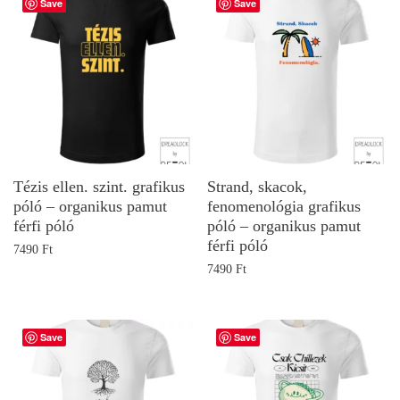
Save
Save
Tézis ellen. szint. grafikus
Strand, skacok,
póló – organikus pamut
fenomenológia grafikus
férfi póló
póló – organikus pamut
férfi póló
7490
Ft
7490
Ft
Save
Save