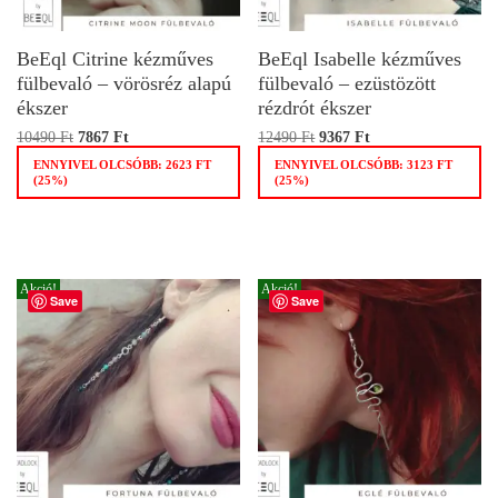
BeEql Citrine kézműves
BeEql Isabelle kézműves
fülbevaló – vörösréz alapú
fülbevaló – ezüstözött
ékszer
rézdrót ékszer
10490
Ft
7867
Ft
12490
Ft
9367
Ft
ENNYIVEL OLCSÓBB:
2623
FT
ENNYIVEL OLCSÓBB:
3123
FT
(25%)
(25%)
Akció!
Akció!
Save
Save