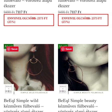
fülbevaló – vörösréz alapú
fülbevaló – vörösréz alapú
ékszer
ékszer
9490
Ft
7117
Ft
9490
Ft
7117
Ft
ENNYIVEL OLCSÓBB:
2373
FT
ENNYIVEL OLCSÓBB:
2373
FT
(25%)
(25%)
Akció!
Akció!
Save
Save
BeEql Simple wild
BeEql Simple beauty
kézműves fülbevaló –
kézműves fülbevaló –
vörösréz alapú ékszer
vörösréz alapú ékszer