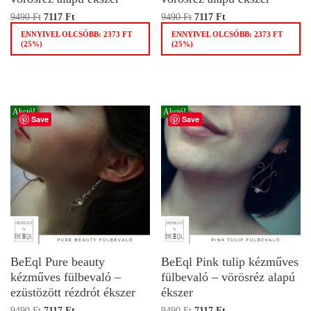
9490
Ft
7117
Ft
9490
Ft
7117
Ft
ENNYIVEL OLCSÓBB:
2373
FT
ENNYIVEL OLCSÓBB:
2373
FT
(25%)
(25%)
Akció!
Akció!
Save
Save
BeEql Pure beauty
BeEql Pink tulip kézműves
kézműves fülbevaló –
fülbevaló – vörösréz alapú
ezüstözött rézdrót ékszer
ékszer
9490
Ft
7117
Ft
9490
Ft
7117
Ft