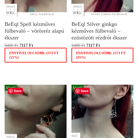
BeEql Spell kézműves
BeEql Silver ginkgo
fülbevaló – vörösréz alapú
kézműves fülbevaló –
ékszer
ezüstözött rézdrót ékszer
9490
Ft
7117
Ft
9490
Ft
7117
Ft
ENNYIVEL OLCSÓBB:
2373
FT
ENNYIVEL OLCSÓBB:
2373
FT
(25%)
(25%)
Akció!
Akció!
Save
Save