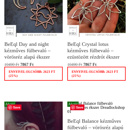
BeEql Day and night
BeEql Crystal lotus
kézműves fülbevaló –
kézműves fülbevaló –
vörösréz alapú ékszer
ezüstözött rézdrót ékszer
10490
Ft
7867
Ft
10490
Ft
7867
Ft
ENNYIVEL OLCSÓBB:
2623
FT
ENNYIVEL OLCSÓBB:
2623
FT
(25%)
(25%)
Akció!
Akció!
Save
Save
BeEql Balance kézműves
fülbevaló – vörösréz alapú