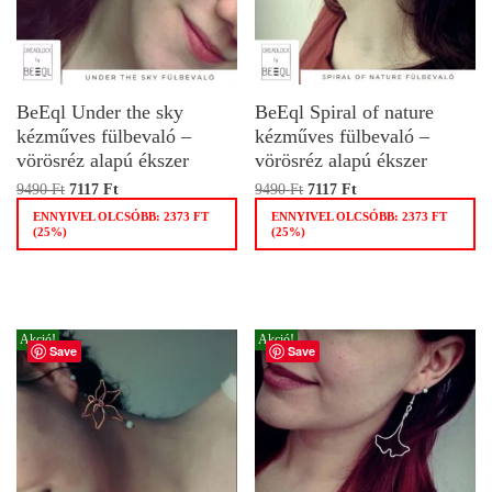
BeEql Under the sky
BeEql Spiral of nature
kézműves fülbevaló –
kézműves fülbevaló –
vörösréz alapú ékszer
vörösréz alapú ékszer
9490
Ft
7117
Ft
9490
Ft
7117
Ft
ENNYIVEL OLCSÓBB:
2373
FT
ENNYIVEL OLCSÓBB:
2373
FT
(25%)
(25%)
Akció!
Akció!
Save
Save