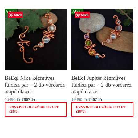
Akció!
Akció!
Save
Save
BeEql Nike kézműves
BeEql Jupiter kézműves
füldísz pár – 2 db vörösréz
füldísz pár – 2 db vörösréz
alapú ékszer
alapú ékszer
10490
Ft
7867
Ft
10490
Ft
7867
Ft
ENNYIVEL OLCSÓBB:
2623
FT
ENNYIVEL OLCSÓBB:
2623
FT
(25%)
(25%)