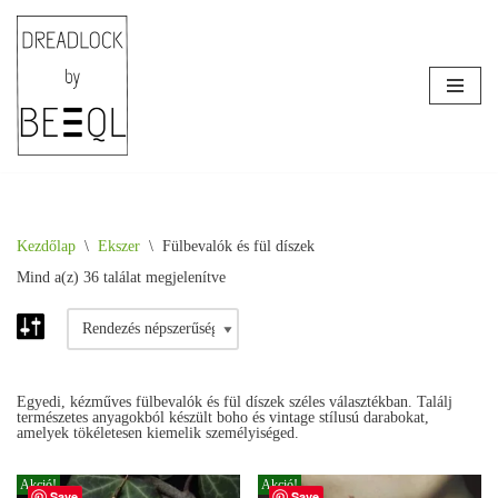
Skip
to
content
Kezdőlap
\
Ékszer
\
Fülbevalók és fül díszek
Mind a(z) 36 találat megjelenítve
Egyedi, kézműves fülbevalók és fül díszek széles választékban. Találj
természetes anyagokból készült boho és vintage stílusú darabokat,
amelyek tökéletesen kiemelik személyiséged.
Akció!
Akció!
Save
Save