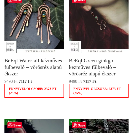
BeEql Waterfall kézműves
BeEql Green ginkgo
fülbevaló – vörösréz alapú
kézműves fülbevaló –
ékszer
vörösréz alapú ékszer
9490
Ft
7117
Ft
9490
Ft
7117
Ft
ENNYIVEL OLCSÓBB:
2373
FT
ENNYIVEL OLCSÓBB:
2373
FT
(25%)
(25%)
Akció!
Akció!
Save
Save