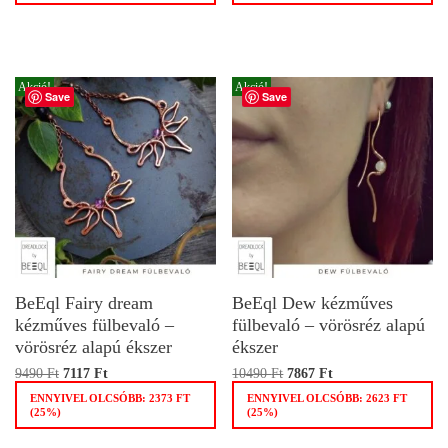
Akció!
Akció!
Save
Save
BeEql Fairy dream
BeEql Dew kézműves
kézműves fülbevaló –
fülbevaló – vörösréz alapú
vörösréz alapú ékszer
ékszer
9490
Ft
7117
Ft
10490
Ft
7867
Ft
ENNYIVEL OLCSÓBB:
2373
FT
ENNYIVEL OLCSÓBB:
2623
FT
(25%)
(25%)