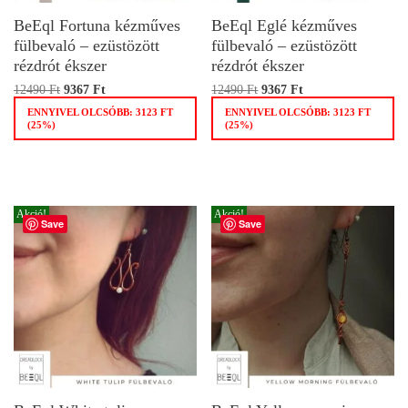
BeEql Fortuna kézműves
BeEql Eglé kézműves
fülbevaló – ezüstözött
fülbevaló – ezüstözött
rézdrót ékszer
rézdrót ékszer
12490
Ft
9367
Ft
12490
Ft
9367
Ft
ENNYIVEL OLCSÓBB:
3123
FT
ENNYIVEL OLCSÓBB:
3123
FT
(25%)
(25%)
Akció!
Akció!
Save
Save