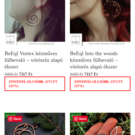
BeEql Vortex kézműves
BeEql Into the woods
fülbevaló – vörösréz alapú
kézműves fülbevaló –
ékszer
vörösréz alapú ékszer
9490
Ft
7117
Ft
9490
Ft
7117
Ft
ENNYIVEL OLCSÓBB:
2373
FT
ENNYIVEL OLCSÓBB:
2373
FT
(25%)
(25%)
Akció!
Akció!
Save
Save