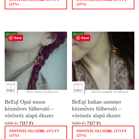
(25%)
(25%)
Akció!
Akció!
Save
Save
BeEql Opal moon
BeEql Indian summer
kézműves fülbevaló –
kézműves fülbevaló –
vörösréz alapú ékszer
vörösréz alapú ékszer
9490
Ft
7117
Ft
9490
Ft
7117
Ft
ENNYIVEL OLCSÓBB:
2373
FT
ENNYIVEL OLCSÓBB:
2373
FT
(25%)
(25%)