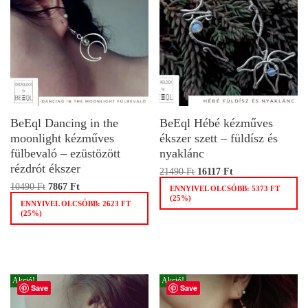
BeEql Dancing in the
BeEql Hébé kézműves
moonlight kézműves
ékszer szett – füldísz és
fülbevaló – ezüstözött
nyaklánc
rézdrót ékszer
21490
Ft
16117
Ft
10490
Ft
7867
Ft
ENNYIVEL OLCSÓBB:
5373
FT
(25%)
ENNYIVEL OLCSÓBB:
2623
FT
(25%)
Akció!
Akció!
Save
Save