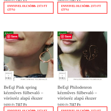
ENNYIVEL OLCSÓBB:
2373
FT
ENNYIVEL OLCSÓBB:
2373
FT
(25%)
(25%)
Akció!
Akció!
Save
Save
BeEql Pink spring
BeEql Philodenron
kézműves fülbevaló –
kézműves fülbevaló –
vörösréz alapú ékszer
vörösréz alapú ékszer
9490
Ft
7117
Ft
9490
Ft
7117
Ft
ENNYIVEL OLCSÓBB:
2373
FT
ENNYIVEL OLCSÓBB:
2373
FT