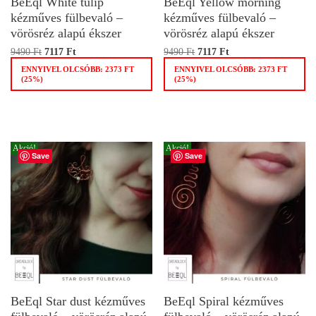
BeEql White tulip
BeEql Yellow morning
kézműves fülbevaló –
kézműves fülbevaló –
vörösréz alapú ékszer
vörösréz alapú ékszer
9490
Ft
7117
Ft
9490
Ft
7117
Ft
ENNYIVEL OLCSÓBB:
2373
FT
ENNYIVEL OLCSÓBB:
2373
FT
(25%)
(25%)
Akció!
Akció!
Save
Save
BeEql Star dust kézműves
BeEql Spiral kézműves