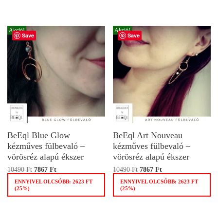
Akció!
Akció!
Save
Save
BeEql Blue Glow
BeEql Art Nouveau
kézműves fülbevaló –
kézműves fülbevaló –
vörösréz alapú ékszer
vörösréz alapú ékszer
10490
Ft
7867
Ft
10490
Ft
7867
Ft
ENNYIVEL OLCSÓBB:
2623
FT
ENNYIVEL OLCSÓBB:
2623
FT
(25%)
(25%)