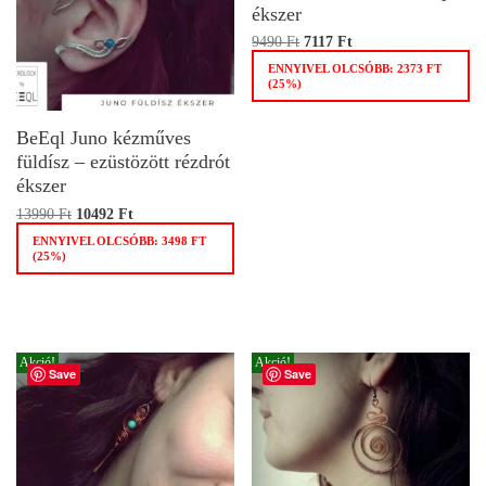
ékszer
9490
Ft
7117
Ft
ENNYIVEL OLCSÓBB:
2373
FT
(25%)
BeEql Juno kézműves
füldísz – ezüstözött rézdrót
ékszer
13990
Ft
10492
Ft
ENNYIVEL OLCSÓBB:
3498
FT
(25%)
Akció!
Akció!
Save
Save