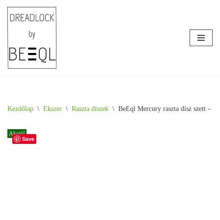
Skip
to
content
Kezdőlap
\
Ékszer
\
Raszta díszek
\
BeEql Mercury raszta dísz szett – 3
Akció!
Save