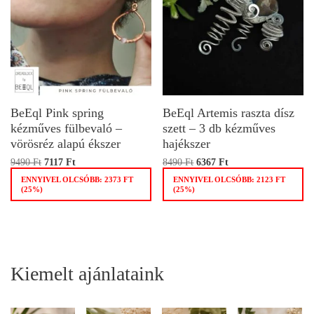
BeEql Pink spring
BeEql Artemis raszta dísz
kézműves fülbevaló –
szett – 3 db kézműves
vörösréz alapú ékszer
hajékszer
9490
Ft
7117
Ft
8490
Ft
6367
Ft
ENNYIVEL OLCSÓBB:
2373
FT
ENNYIVEL OLCSÓBB:
2123
FT
(25%)
(25%)
Kiemelt ajánlataink