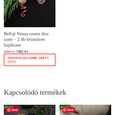
BeEql Venus raszta dísz
szett – 2 db kézműves
hajékszer
9990
Ft
7492
Ft
ENNYIVEL OLCSÓBB:
2498
FT
(25%)
Kapcsolódó termékek
Akció!
Akció!
Save
Save