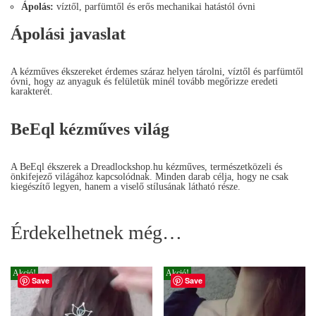
Ápolás:
víztől, parfümtől és erős mechanikai hatástól óvni
Ápolási javaslat
A kézműves ékszereket érdemes száraz helyen tárolni, víztől és parfümtől
óvni, hogy az anyaguk és felületük minél tovább megőrizze eredeti
karakterét.
BeEql kézműves világ
A BeEql ékszerek a Dreadlockshop.hu kézműves, természetközeli és
önkifejező világához kapcsolódnak. Minden darab célja, hogy ne csak
kiegészítő legyen, hanem a viselő stílusának látható része.
Érdekelhetnek még…
Akció!
Akció!
Save
Save