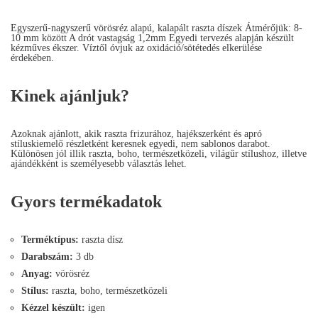
Egyszerű-nagyszerű vörösréz alapú, kalapált raszta díszek Átmérőjük: 8-
10 mm között A drót vastagság 1,2mm Egyedi tervezés alapján készült
kézműves ékszer. Víztől óvjuk az oxidáció/sötétedés elkerülése
érdekében.
Kinek ajánljuk?
Azoknak ajánlott, akik raszta frizurához, hajékszerként és apró
stíluskiemelő részletként keresnek egyedi, nem sablonos darabot.
Különösen jól illik raszta, boho, természetközeli, világűr stílushoz, illetve
ajándékként is személyesebb választás lehet.
Gyors termékadatok
Terméktípus:
raszta dísz
Darabszám:
3 db
Anyag:
vörösréz
Stílus:
raszta, boho, természetközeli
Kézzel készült:
igen