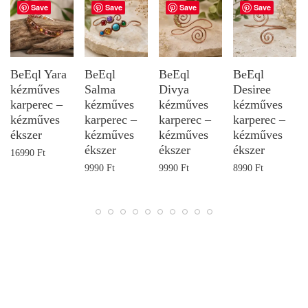
Save
Save
Save
Save
BeEql Yara
BeEql
BeEql
BeEql
kézműves
Salma
Divya
Desiree
karperec –
kézműves
kézműves
kézműves
kézműves
karperec –
karperec –
karperec –
ékszer
kézműves
kézműves
kézműves
ékszer
ékszer
ékszer
16990
Ft
9990
Ft
9990
Ft
8990
Ft