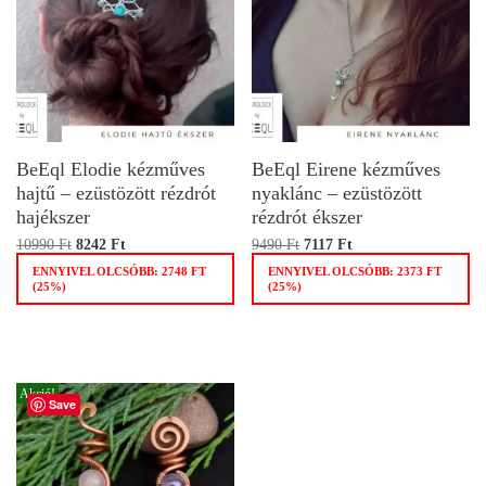
BeEql Elodie kézműves
BeEql Eirene kézműves
hajtű – ezüstözött rézdrót
nyaklánc – ezüstözött
hajékszer
rézdrót ékszer
10990
Ft
8242
Ft
9490
Ft
7117
Ft
ENNYIVEL OLCSÓBB:
2748
FT
ENNYIVEL OLCSÓBB:
2373
FT
(25%)
(25%)
Akció!
Save