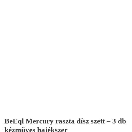
BeEql Mercury raszta dísz szett – 3 db
kézműves hajékszer