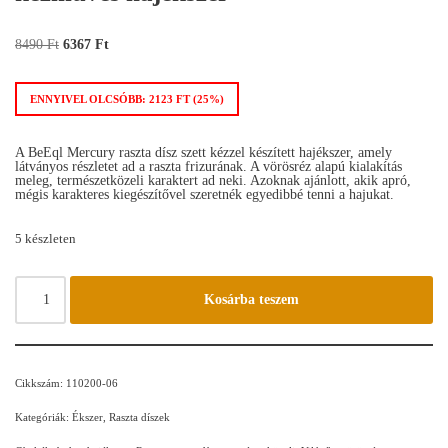
8490
Ft
6367
Ft
ENNYIVEL OLCSÓBB:
2123
FT
(25%)
A BeEql Mercury raszta dísz szett kézzel készített hajékszer, amely
látványos részletet ad a raszta frizurának. A vörösréz alapú kialakítás
meleg, természetközeli karaktert ad neki. Azoknak ajánlott, akik apró,
mégis karakteres kiegészítővel szeretnék egyedibbé tenni a hajukat.
5 készleten
Kosárba teszem
Cikkszám:
110200-06
Kategóriák:
Ékszer
,
Raszta díszek