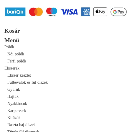
Kosár
Menü
Pólók
Női pólók
Férfi pólók
Ékszerek
Ékszer készlet
Fülbevalók és fül díszek
Gyűrűk
Hajtűk
Nyakláncok
Karperecek
Kitűzők
Raszta haj díszek
Tünde fül ékszerek