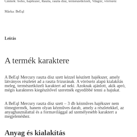
Címkék:
boho
,
hajékszer
,
Raszta
,
raszta dísz
,
természetközeli
,
Világűr
,
vörösréz
Márka:
BeEql
Leírás
A termék karaktere
A BeEql Mercury raszta dísz szett kézzel készített hajékszer, amely
látványos részletet ad a raszta frizurának. A vörösréz alapú kialakítás
meleg, természetközeli karaktert ad neki. Azoknak ajánlott, akik apró,
mégis karakteres kiegészítővel szeretnék egyedibbé tenni a hajukat.
A BeEql Mercury raszta dísz szett – 3 db kézműves hajékszer nem
tömegtermék, hanem olyan kézműves darab, amely a részletekkel, az
anyaghasználattal és a formavilággal ad személyesebb karaktert a
megjelenéshez.
Anyag és kialakítás