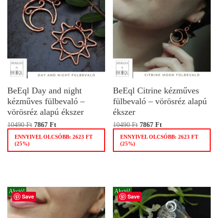
BeEql Day and night
BeEql Citrine kézműves
kézműves fülbevaló –
fülbevaló – vörösréz alapú
vörösréz alapú ékszer
ékszer
10490
Ft
7867
Ft
10490
Ft
7867
Ft
ENNYIVEL OLCSÓBB:
2623
FT
ENNYIVEL OLCSÓBB:
2623
FT
(25%)
(25%)
Akció!
Akció!
Save
Save